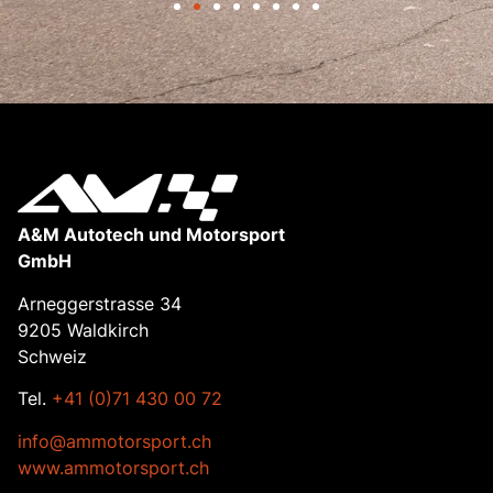
A&M Autotech und Motorsport
GmbH
Arneggerstrasse 34
9205 Waldkirch
Schweiz
Tel.
+41 (0)71 430 00 72
info@ammotorsport.ch
www.ammotorsport.ch