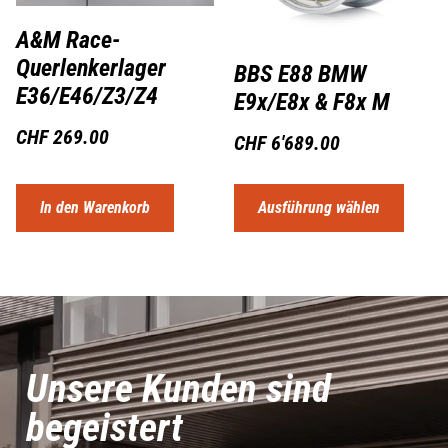
A&M Race-
Querlenkerlager
BBS E88 BMW
E36/E46/Z3/Z4
E9x/E8x & F8x M
CHF
269.00
CHF
6'689.00
In den Warenkorb
Ausführung wählen
Unsere Kunden sind
begeistert