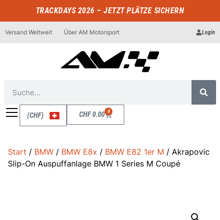
TRACKDAYS 2026 – JETZT PLÄTZE SICHERN
Versand Weltweit
Über AM Motorsport
Login
0
CHF
0.00
(CHF)
Start
/
BMW
/
BMW E8x
/
BMW E82 1er M
/ Akrapovic
Slip-On Auspuffanlage BMW 1 Series M Coupé