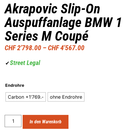
Akrapovic Slip-On
Auspuffanlage BMW 1
Series M Coupé
CHF
2'798.00
–
CHF
4'567.00
Street Legal
✔
Endrohre
Carbon +1'769.-
ohne Endrohre
In den Warenkorb