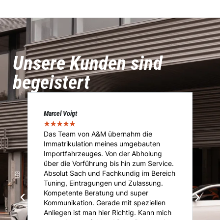
Unsere Kunden sind
begeistert
Cédric Kläusler
★
★
★
★
★
A&M ist die Adresse meines Vertrauens
n
für Rennsport Modifikationen, Reparatur-
ng
und Servicearbeiten bei Porsche, BMW
rvice.
und JDM. Das Team besitzt ein riesen
ereich
Knowhow und probiert stetig das
g.
Unmögliche möglich zu machen. Geht
nicht gibts nicht bei A&M. Vielen Dank für
len
die tolle Arbeit an meinem Porsche GT3!
 mich