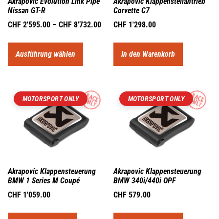
Akrapovic Evolution Link Pipe
Akrapovic Klappenstellantrieb
Nissan GT-R
Corvette C7
CHF
2'595.00
–
CHF
8'732.00
CHF
1'298.00
Ausführung wählen
In den Warenkorb
MOTORSPORT ONLY
MOTORSPORT ONLY
Akrapovic Klappensteuerung
Akrapovic Klappensteuerung
BMW 1 Series M Coupé
BMW 340i/440i OPF
CHF
1'059.00
CHF
579.00