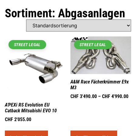
Sortiment: Abgasanlagen
STREET LEGAL
STREET LEGAL
A&M Race Fächerkrümmer E9x
M3
CHF
3'490.00
–
CHF
4'990.00
A’PEXi RS Evolution EU
Catback Mitsubishi EVO 10
CHF
2'055.00