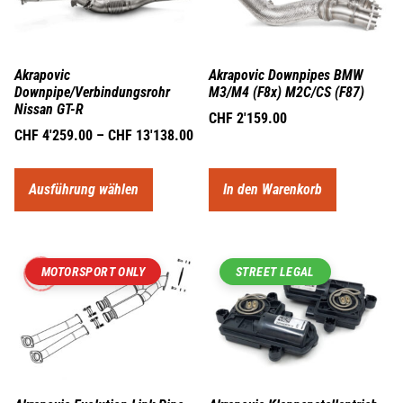
Akrapovic
Akrapovic Downpipes BMW
Downpipe/Verbindungsrohr
M3/M4 (F8x) M2C/CS (F87)
Nissan GT-R
CHF
2'159.00
CHF
4'259.00
–
CHF
13'138.00
Ausführung wählen
In den Warenkorb
MOTORSPORT ONLY
STREET LEGAL