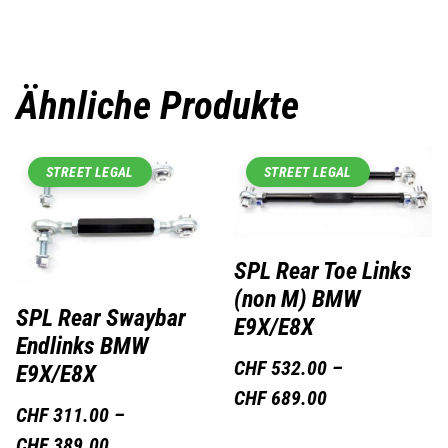
Ähnliche Produkte
STREET LEGAL
STREET LEGAL
SPL Rear Toe Links
(non M) BMW
SPL Rear Swaybar
E9X/E8X
Endlinks BMW
CHF
532.00
–
E9X/E8X
CHF
689.00
CHF
311.00
–
CHF
389.00