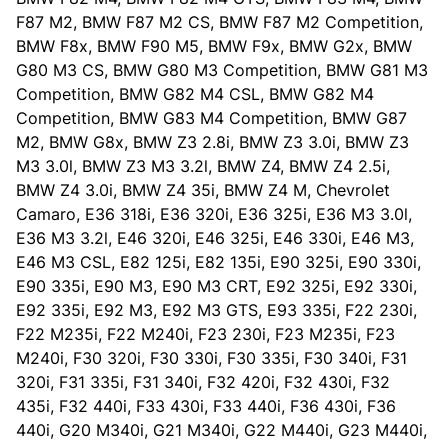
F87 M2, BMW F87 M2 CS, BMW F87 M2 Competition,
BMW F8x, BMW F90 M5, BMW F9x, BMW G2x, BMW
G80 M3 CS, BMW G80 M3 Competition, BMW G81 M3
Competition, BMW G82 M4 CSL, BMW G82 M4
Competition, BMW G83 M4 Competition, BMW G87
M2, BMW G8x, BMW Z3 2.8i, BMW Z3 3.0i, BMW Z3
M3 3.0l, BMW Z3 M3 3.2l, BMW Z4, BMW Z4 2.5i,
BMW Z4 3.0i, BMW Z4 35i, BMW Z4 M, Chevrolet
Camaro, E36 318i, E36 320i, E36 325i, E36 M3 3.0l,
E36 M3 3.2l, E46 320i, E46 325i, E46 330i, E46 M3,
E46 M3 CSL, E82 125i, E82 135i, E90 325i, E90 330i,
E90 335i, E90 M3, E90 M3 CRT, E92 325i, E92 330i,
E92 335i, E92 M3, E92 M3 GTS, E93 335i, F22 230i,
F22 M235i, F22 M240i, F23 230i, F23 M235i, F23
M240i, F30 320i, F30 330i, F30 335i, F30 340i, F31
320i, F31 335i, F31 340i, F32 420i, F32 430i, F32
435i, F32 440i, F33 430i, F33 440i, F36 430i, F36
440i, G20 M340i, G21 M340i, G22 M440i, G23 M440i,