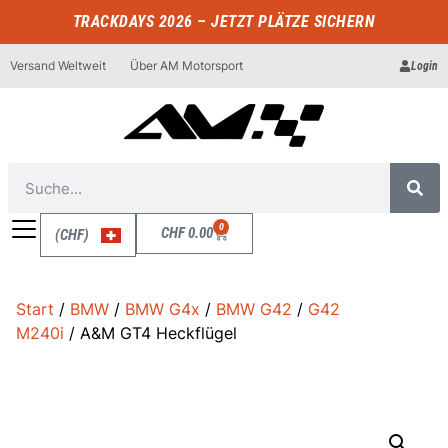
TRACKDAYS 2026 – JETZT PLÄTZE SICHERN
Versand Weltweit
Über AM Motorsport
Login
0
CHF
0.00
(CHF)
Start
/
BMW
/
BMW G4x
/
BMW G42
/
G42
M240i
/ A&M GT4 Heckflügel