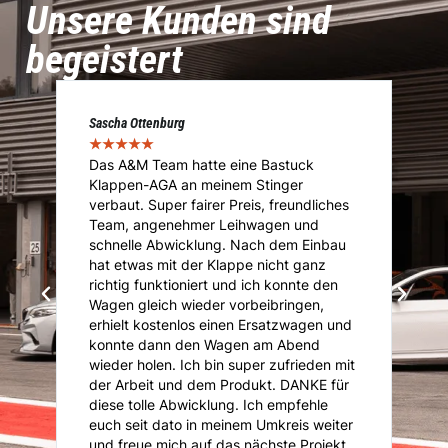
Unsere Kunden sind
begeistert
Sascha Ottenburg
Ma
★
★
★
★
★
★
Das A&M Team hatte eine Bastuck
D
Klappen-AGA an meinem Stinger
I
.
verbaut. Super fairer Preis, freundliches
I
Team, angenehmer Leihwagen und
ü
ie
schnelle Abwicklung. Nach dem Einbau
A
i
hat etwas mit der Klappe nicht ganz
T
richtig funktioniert und ich konnte den
K
Wagen gleich wieder vorbeibringen,
K
erhielt kostenlos einen Ersatzwagen und
An
konnte dann den Wagen am Abend
n
is
wieder holen. Ich bin super zufrieden mit
je
der Arbeit und dem Produkt. DANKE für
diese tolle Abwicklung. Ich empfehle
euch seit dato in meinem Umkreis weiter
und freue mich auf das nächste Projekt