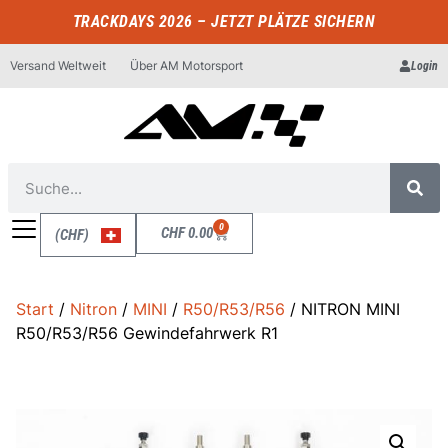
TRACKDAYS 2026 – JETZT PLÄTZE SICHERN
Versand Weltweit
Über AM Motorsport
Login
0
CHF
0.00
(CHF)
Start
/
Nitron
/
MINI
/
R50/R53/R56
/ NITRON MINI
R50/R53/R56 Gewindefahrwerk R1