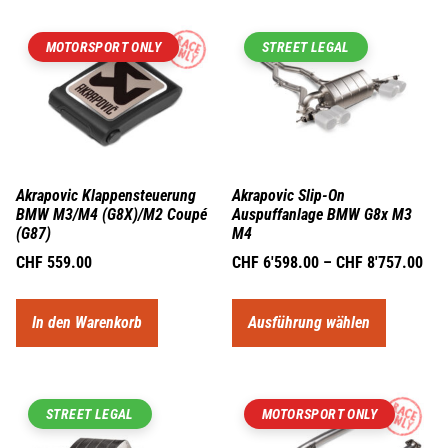
MOTORSPORT ONLY
STREET LEGAL
Akrapovic Klappensteuerung
Akrapovic Slip-On
BMW M3/M4 (G8X)/M2 Coupé
Auspuffanlage BMW G8x M3
(G87)
M4
CHF
559.00
CHF
6'598.00
–
CHF
8'757.00
In den Warenkorb
Ausführung wählen
STREET LEGAL
MOTORSPORT ONLY