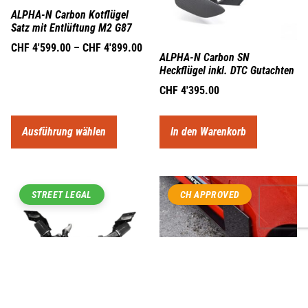
ALPHA-N Carbon Kotflügel
Satz mit Entlüftung M2 G87
CHF
4'599.00
–
CHF
4'899.00
ALPHA-N Carbon SN
Heckflügel inkl. DTC Gutachten
CHF
4'395.00
Ausführung wählen
In den Warenkorb
STREET LEGAL
CH APPROVED
BMW M2 G87 Carbon
Seitenschweller-Winglets – M