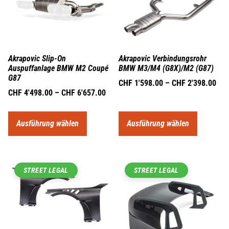
Akrapovic Slip-On
Akrapovic Verbindungsrohr
Auspuffanlage BMW M2 Coupé
BMW M3/M4 (G8X)/M2 (G87)
G87
CHF
1'598.00
–
CHF
2'398.00
CHF
4'498.00
–
CHF
6'657.00
Ausführung wählen
Ausführung wählen
STREET LEGAL
STREET LEGAL