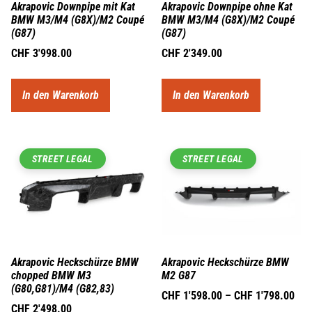
Akrapovic Downpipe mit Kat
Akrapovic Downpipe ohne Kat
BMW M3/M4 (G8X)/M2 Coupé
BMW M3/M4 (G8X)/M2 Coupé
(G87)
(G87)
CHF
3'998.00
CHF
2'349.00
In den Warenkorb
In den Warenkorb
STREET LEGAL
STREET LEGAL
Akrapovic Heckschürze BMW
Akrapovic Heckschürze BMW
chopped BMW M3
M2 G87
(G80,G81)/M4 (G82,83)
CHF
1'598.00
–
CHF
1'798.00
CHF
2'498.00