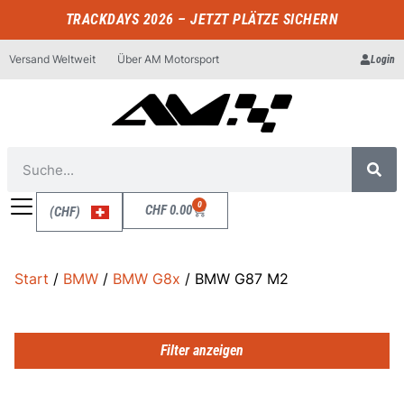
TRACKDAYS 2026 – JETZT PLÄTZE SICHERN
Versand Weltweit
Über AM Motorsport
Login
0
CHF
0.00
(CHF)
Start
/
BMW
/
BMW G8x
/ BMW G87 M2
Filter anzeigen