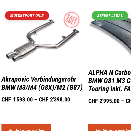
MOTORSPORT ONLY
STREET LEGAL
ALPHA N Carbo
Akrapovic Verbindungsrohr
BMW G81 M3 Co
BMW M3/M4 (G8X)/M2 (G87)
Touring inkl. F
CHF
1'598.00
–
CHF
2'398.00
CHF
2'995.00
–
C
Ausführung wählen
Ausführung wähle