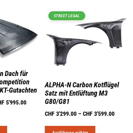
STREET LEGAL
n Dach für
mpetition
ALPHA-N Carbon Kotflügel
AKT-Gutachten
Satz mit Entlüftung M3
G80/G81
HF
5'995.00
CHF
3'299.00
–
CHF
3'599.00
n
Ausführung wählen