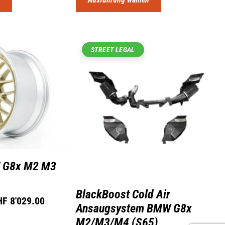
STREET LEGAL
 G8x M2 M3
BlackBoost Cold Air
HF
8'029.00
Ansaugsystem BMW G8x
M2/M3/M4 (S65)