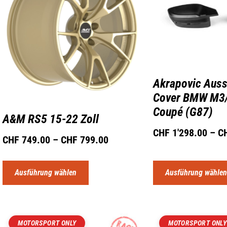
Akrapovic Auss
Cover BMW M3
Coupé (G87)
A&M RS5 15-22 Zoll
CHF
1'298.00
–
C
CHF
749.00
–
CHF
799.00
Ausführung wählen
Ausführung wähle
MOTORSPORT ONLY
MOTORSPORT ONLY