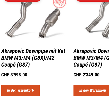
Akrapovic Downpipe mit Kat
Akrapovic Down
BMW M3/M4 (G8X)/M2
BMW M3/M4 (
Coupé (G87)
Coupé (G87)
CHF
3'998.00
CHF
2'349.00
In den Warenkorb
In den Warenkorb