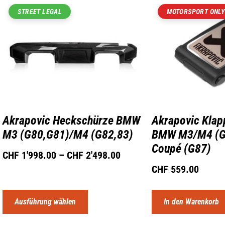
STREET LEGAL
MOTORSPORT ONLY
Akrapovic Heckschürze BMW
Akrapovic Klap
M3 (G80,G81)/M4 (G82,83)
BMW M3/M4 (
Coupé (G87)
CHF
1'998.00
–
CHF
2'498.00
CHF
559.00
Ausführung wählen
In den Warenkorb