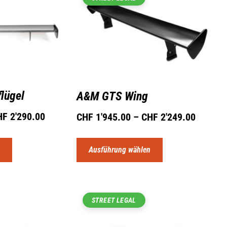
lügel
A&M GTS Wing
HF
2'290.00
CHF
1'945.00
–
CHF
2'249.00
n
Ausführung wählen
STREET LEGAL