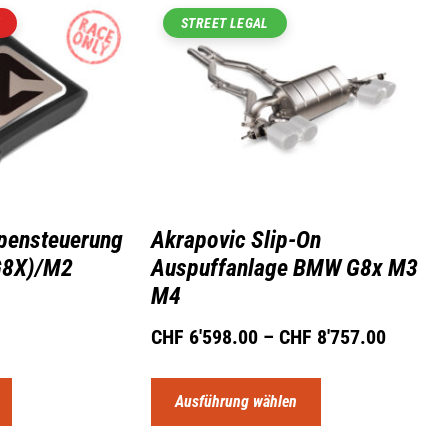
STREET LEGAL
pensteuerung
Akrapovic Slip-On
G8X)/M2
Auspuffanlage BMW G8x M3
M4
CHF
6'598.00
–
CHF
8'757.00
Ausführung wählen