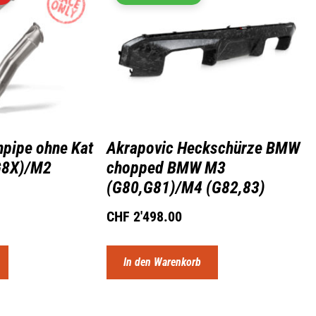
pipe ohne Kat
Akrapovic Heckschürze BMW
G8X)/M2
chopped BMW M3
(G80,G81)/M4 (G82,83)
CHF
2'498.00
In den Warenkorb