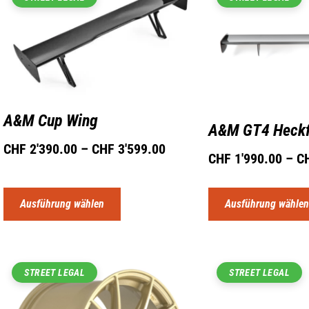
A&M Cup Wing
A&M GT4 Heckf
CHF
2'390.00
–
CHF
3'599.00
CHF
1'990.00
–
C
Ausführung wählen
Ausführung wähle
STREET LEGAL
STREET LEGAL