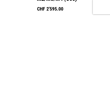
CHF
2'595.00
n
Ausführung wählen
CH APPROVED
4 G8X
BMW M3/M4 CSL G8X
lkappen – M
Carbon-Frontsplitter (3-