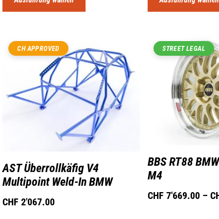
CH APPROVED
STREET LEGAL
BBS RT88 BMW
AST Überrollkäfig V4
M4
Multipoint Weld-In BMW
CHF
7'669.00
–
C
CHF
2'067.00