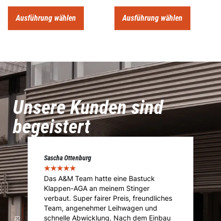
Ausführung wählen
Ausführung wählen
Unsere Kunden sind
begeistert
enburg
Marcel Voigt
★
★
★
★
★
★
Team hatte eine Bastuck
Das Team von A&M über
AGA an meinem Stinger
Immatrikulation meines 
uper fairer Preis, freundliches
Importfahrzeuges. Von d
genehmer Leihwagen und
über die Vorführung bis h
Abwicklung. Nach dem Einbau
Absolut Sach und Fachku