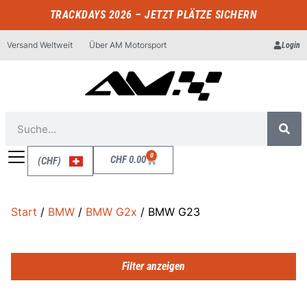
TRACKDAYS 2026 – JETZT PLÄTZE SICHERN
Versand Weltweit
Über AM Motorsport
Login
0
CHF
0.00
(CHF)
Start
/
BMW
/
BMW G2x
/ BMW G23
Filter anzeigen