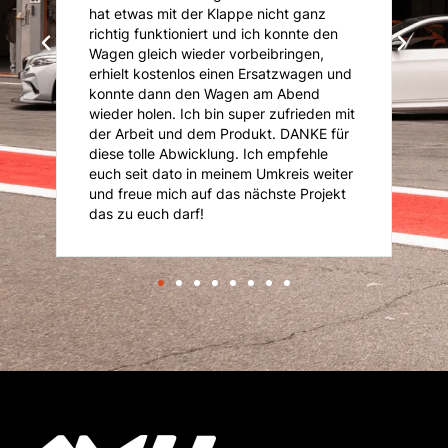
 mit der Klappe nicht ganz
Tuning, Eintragungen und
nktioniert und ich konnte den
Kompetente Beratung un
ich wieder vorbeibringen,
Kommunikation. Gerade mi
ostenlos einen Ersatzwagen und
Anliegen ist man hier Ric
ann den Wagen am Abend
nur weiterempfehlen. Vie
en. Ich bin super zufrieden mit
jeder Zeit wieder gern..!!!
t und dem Produkt. DANKE für
le Abwicklung. Ich empfehle
 dato in meinem Umkreis weiter
 mich auf das nächste Projekt
ch darf!