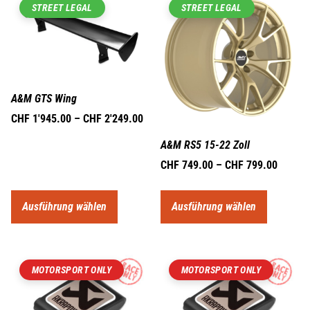
STREET LEGAL
STREET LEGAL
A&M GTS Wing
CHF
1'945.00
–
CHF
2'249.00
A&M RS5 15-22 Zoll
CHF
749.00
–
CHF
799.00
Ausführung wählen
Ausführung wählen
MOTORSPORT ONLY
MOTORSPORT ONLY