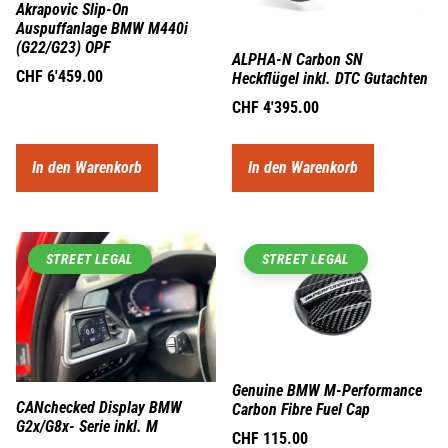
Akrapovic Slip-On
Auspuffanlage BMW M440i
(G22/G23) OPF
ALPHA-N Carbon SN
CHF
6'459.00
Heckflügel inkl. DTC Gutachten
CHF
4'395.00
In den Warenkorb
In den Warenkorb
STREET LEGAL
STREET LEGAL
Genuine BMW M-Performance
CANchecked Display BMW
Carbon Fibre Fuel Cap
G2x/G8x- Serie inkl. M
CHF
115.00