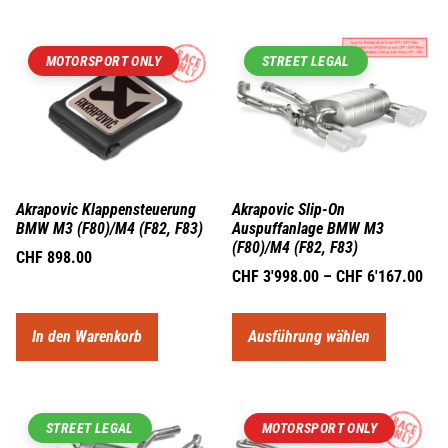
MOTORSPORT ONLY
STREET LEGAL
Akrapovic Klappensteuerung
Akrapovic Slip-On
BMW M3 (F80)/M4 (F82, F83)
Auspuffanlage BMW M3
(F80)/M4 (F82, F83)
CHF
898.00
CHF
3'998.00
–
CHF
6'167.00
In den Warenkorb
Ausführung wählen
STREET LEGAL
MOTORSPORT ONLY