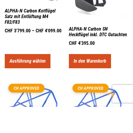
ALPHA-N Carbon Kotflügel
Satz mit Entlüftung M4
F82/F83
ALPHA-N Carbon SN
CHF
3'799.00
–
CHF
4'099.00
Heckflügel inkl. DTC Gutachten
CHF
4'395.00
Ausführung wählen
In den Warenkorb
CH APPROVED
CH APPROVED