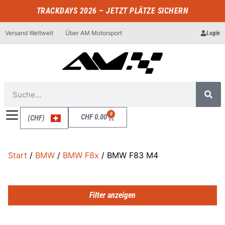
TRACKDAYS 2026 – JETZT PLÄTZE SICHERN
Versand Weltweit
Über AM Motorsport
Login
0
CHF
0.00
(CHF)
Start
/
BMW
/
BMW F8x
/ BMW F83 M4
Filter anzeigen