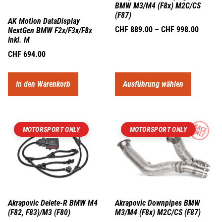
BMW M3/M4 (F8x) M2C/CS
(F87)
AK Motion DataDisplay
CHF
889.00
–
CHF
998.00
NextGen BMW F2x/F3x/F8x
Inkl. M
CHF
694.00
In den Warenkorb
Ausführung wählen
MOTORSPORT ONLY
MOTORSPORT ONLY
Akrapovic Delete-R BMW M4
Akrapovic Downpipes BMW
(F82, F83)/M3 (F80)
M3/M4 (F8x) M2C/CS (F87)