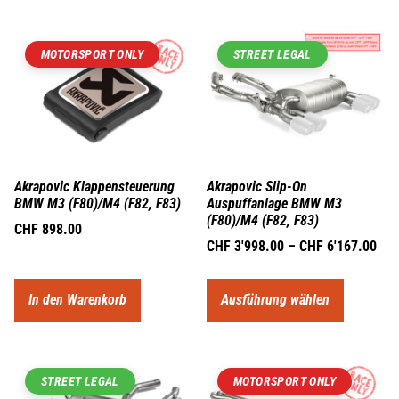
MOTORSPORT ONLY
STREET LEGAL
Akrapovic Klappensteuerung
Akrapovic Slip-On
BMW M3 (F80)/M4 (F82, F83)
Auspuffanlage BMW M3
(F80)/M4 (F82, F83)
CHF
898.00
CHF
3'998.00
–
CHF
6'167.00
In den Warenkorb
Ausführung wählen
STREET LEGAL
MOTORSPORT ONLY