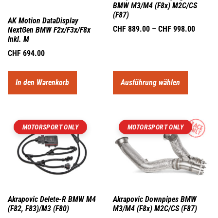
BMW M3/M4 (F8x) M2C/CS
(F87)
AK Motion DataDisplay
CHF
889.00
–
CHF
998.00
NextGen BMW F2x/F3x/F8x
Inkl. M
CHF
694.00
In den Warenkorb
Ausführung wählen
MOTORSPORT ONLY
MOTORSPORT ONLY
Akrapovic Delete-R BMW M4
Akrapovic Downpipes BMW
(F82, F83)/M3 (F80)
M3/M4 (F8x) M2C/CS (F87)