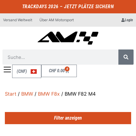
TRACKDAYS 2026 – JETZT PLÄTZE SICHERN
Versand Weltweit
Über AM Motorsport
Login
0
CHF
0.00
(CHF)
Start
/
BMW
/
BMW F8x
/ BMW F82 M4
Filter anzeigen