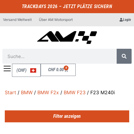
TRACKDAYS 2026 – JETZT PLÄTZE SICHERN
Versand Weltweit
Über AM Motorsport
Login
0
CHF
0.00
(CHF)
Start
/
BMW
/
BMW F2x
/
BMW F23
/ F23 M240i
Filter anzeigen