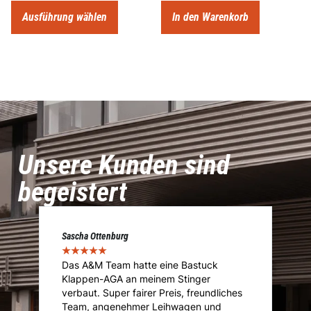
Ausführung wählen
In den Warenkorb
Unsere Kunden sind
begeistert
Sascha Ottenburg
Ma
★
★
★
★
★
★
Das A&M Team hatte eine Bastuck
D
Klappen-AGA an meinem Stinger
I
.
verbaut. Super fairer Preis, freundliches
I
Team, angenehmer Leihwagen und
ü