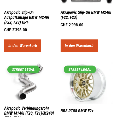
Akrapovic Slip-On
Akrapovic Slip-On BMW M240i
Auspuffanlage BMW M240i
(F22, F23)
(F22, F23) OPF
CHF
2'998.00
CHF
3'398.00
In den Warenkorb
In den Warenkorb
STREET LEGAL
STREET LEGAL
Akrapovic Verbindungsrohr
BBS RT88 BMW F2x
BMW M140i (F20, F21)/M240i