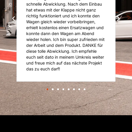
ie
schnelle Abwicklung. Nach dem Einbau
A
i
hat etwas mit der Klappe nicht ganz
T
richtig funktioniert und ich konnte den
K
Wagen gleich wieder vorbeibringen,
K
erhielt kostenlos einen Ersatzwagen und
An
konnte dann den Wagen am Abend
n
is
wieder holen. Ich bin super zufrieden mit
je
der Arbeit und dem Produkt. DANKE für
diese tolle Abwicklung. Ich empfehle
euch seit dato in meinem Umkreis weiter
und freue mich auf das nächste Projekt
das zu euch darf!