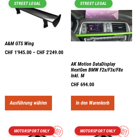
STREET LEGAL
STREET LEGAL
A&M GTS Wing
CHF
1'945.00
–
CHF
2'249.00
AK Motion DataDisplay
NextGen BMW F2x/F3x/F8x
Inkl. M
CHF
694.00
Ausführung wählen
In den Warenkorb
MOTORSPORT ONLY
MOTORSPORT ONLY