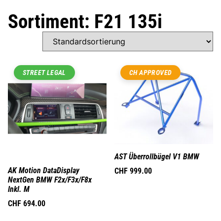
Sortiment: F21 135i
STREET LEGAL
CH APPROVED
AST Überrollbügel V1 BMW
AK Motion DataDisplay
CHF
999.00
NextGen BMW F2x/F3x/F8x
Inkl. M
CHF
694.00