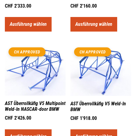
CHF
2'333.00
CHF
2'160.00
Ausführung wählen
Ausführung wählen
CH APPROVED
CH APPROVED
AST Überrollkäfig V5 Multipoint
AST Überrollkäfig V5 Weld-In
Weld-In NASCAR-door BMW
BMW
CHF
2'426.00
CHF
1'918.00