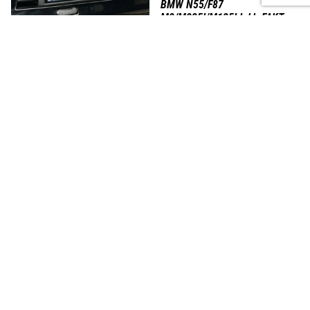
BMW N55/F87
M2/M235I/M135I Inkl. FAKT-
Gutachten
CHF
1'915.00
–
CHF
2'215.00
CANchecked Display BMW
G3x+F90 inkl. M
CHF
569.00
In den Warenkorb
Ausführung wählen
STREET LEGAL
STREET LEGAL
Intrax Fahrwerk 1K2 OTHER
BMW F2x