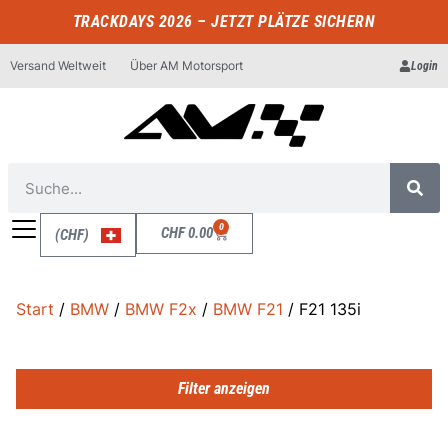
TRACKDAYS 2026 – JETZT PLÄTZE SICHERN
Versand Weltweit
Über AM Motorsport
Login
0
CHF
0.00
(CHF)
Start
/
BMW
/
BMW F2x
/
BMW F21
/ F21 135i
Filter anzeigen