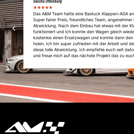
Marcel Voigt
★
★
★
★
★
t.
Das Team von A&M übernahm die Immatrikulation
e
Importfahrzeuges. Von der Abholung über die Vorfü
Absolut Sach und Fachkundig im Bereich Tuning, E
Kompetente Beratung und super Kommunikation. Ge
er
Anliegen ist man hier Richtig. Kann mich nur weite
jeder Zeit wieder gern..!!!!
ter