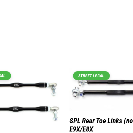
GAL
STREET LEGAL
SPL Rear Toe Links (
E9X/E8X