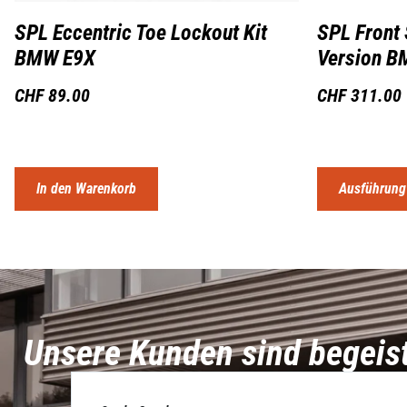
SPL Eccentric Toe Lockout Kit
SPL Front
BMW E9X
Version B
CHF
89.00
CHF
311.00
In den Warenkorb
Ausführung
Unsere Kunden sind begeis