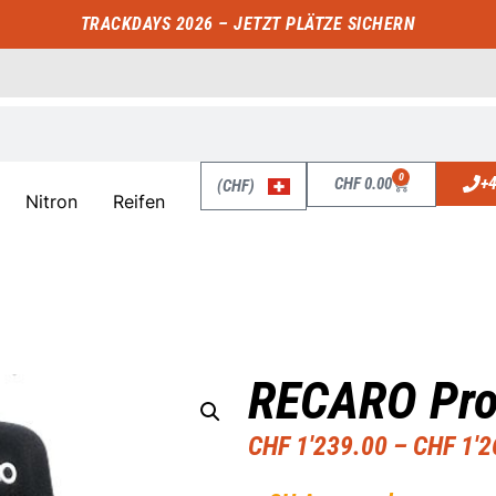
TRACKDAYS 2026 – JETZT PLÄTZE SICHERN
0
+4
CHF
0.00
(CHF)
Nitron
Reifen
RECARO Pro
CHF
1'239.00
–
CHF
1'2