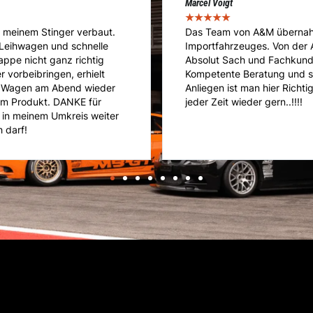
Cédric Kläusler
★
★
★
★
★
 meines umgebauten
A&M ist die Adresse meines 
hrung bis hin zum Service.
Reparatur- und Servicearb
intragungen und Zulassung.
ein riesen Knowhow und pro
rade mit speziellen
Geht nicht gibts nicht bei A
rempfehlen. Vielen Dank und
Porsche GT3!