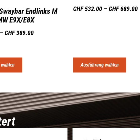
CHF
532.00
–
CHF
689.00
 Swaybar Endlinks M
MW E9X/E8X
–
CHF
389.00
 wählen
Ausführung wählen
tert