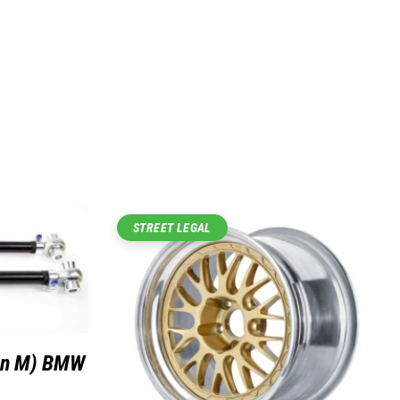
STREET LEGAL
non M) BMW