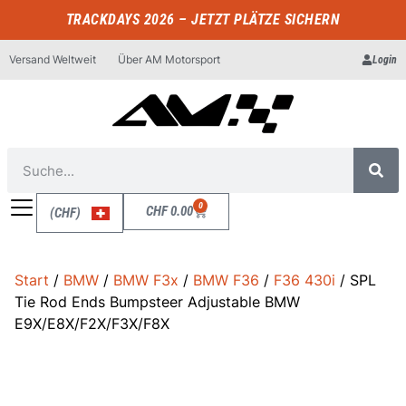
TRACKDAYS 2026 – JETZT PLÄTZE SICHERN
Versand Weltweit
Über AM Motorsport
Login
0
CHF
0.00
(CHF)
Start
/
BMW
/
BMW F3x
/
BMW F36
/
F36 430i
/ SPL
Tie Rod Ends Bumpsteer Adjustable BMW
E9X/E8X/F2X/F3X/F8X