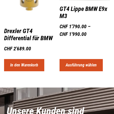
GT4 Lippe BMW E9x
M3
CHF
1'790.00
–
Drexler GT4
CHF
1'990.00
Differential für BMW
CHF
2'689.00
In den Warenkorb
Ausführung wählen
Unsere Kunden sind