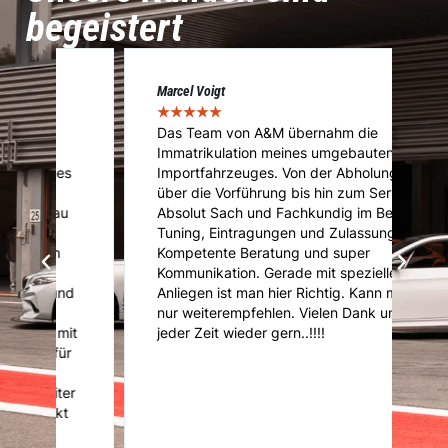
begeistert
Marcel Voigt
Cé
★
★
★
★
★
★
Das Team von A&M übernahm die
A
Immatrikulation meines umgebauten
f
s
Importfahrzeuges. Von der Abholung
u
über die Vorführung bis hin zum Service.
u
Absolut Sach und Fachkundig im Bereich
K
Tuning, Eintragungen und Zulassung.
U
Kompetente Beratung und super
ni
Kommunikation. Gerade mit speziellen
d
d
Anliegen ist man hier Richtig. Kann mich
nur weiterempfehlen. Vielen Dank und
it
jeder Zeit wieder gern..!!!!
r
er