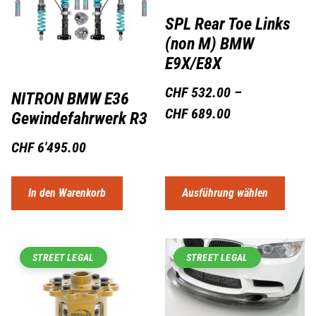
SPL Rear Toe Links
(non M) BMW
E9X/E8X
CHF
532.00
–
NITRON BMW E36
CHF
689.00
Gewindefahrwerk R3
CHF
6'495.00
In den Warenkorb
Ausführung wählen
STREET LEGAL
STREET LEGAL