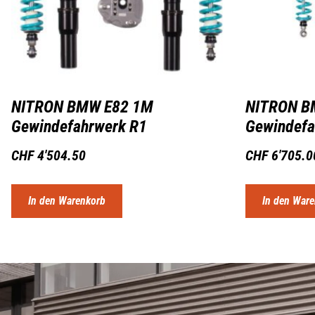
NITRON BMW E82 1M
NITRON B
Gewindefahrwerk R1
Gewindefa
CHF
4'504.50
CHF
6'705.0
In den Warenkorb
In den War