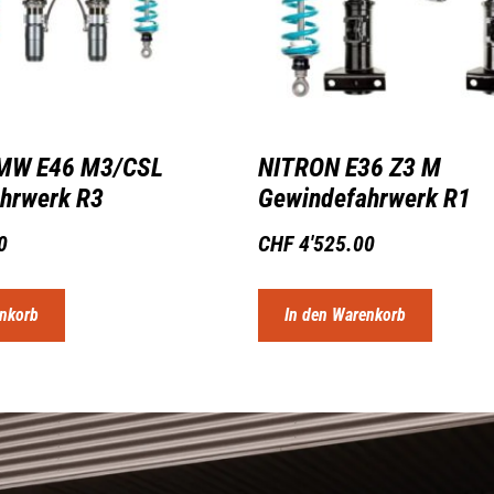
MW E46 M3/CSL
NITRON E36 Z3 M
hrwerk R3
Gewindefahrwerk R1
0
CHF
4'525.00
enkorb
In den Warenkorb