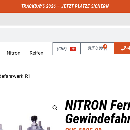
TRACKDAYS 2026 – JETZT PLÄTZE SICHERN
0
+4
CHF
0.00
(CHF)
Nitron
Reifen
defahrwerk R1
NITRON Ferr
Gewindefah