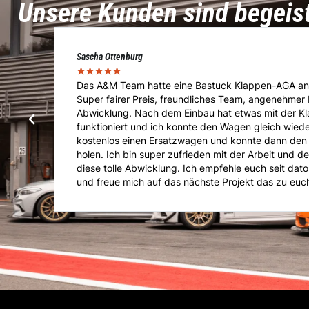
Unsere Kunden sind begeis
Marcel Voigt
★
★
★
★
★
t.
Das Team von A&M übernahm die Immatrikulation
e
Importfahrzeuges. Von der Abholung über die Vorfü
Absolut Sach und Fachkundig im Bereich Tuning, E
Kompetente Beratung und super Kommunikation. Ge
er
Anliegen ist man hier Richtig. Kann mich nur weite
jeder Zeit wieder gern..!!!!
ter