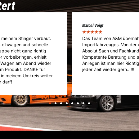
tert
Cédric Kläusler
★
★
★
★
★
 meines umgebauten
A&M ist die Adresse meines 
hrung bis hin zum Service.
Reparatur- und Servicearb
intragungen und Zulassung.
ein riesen Knowhow und pro
rade mit speziellen
Geht nicht gibts nicht bei A
rempfehlen. Vielen Dank und
Porsche GT3!