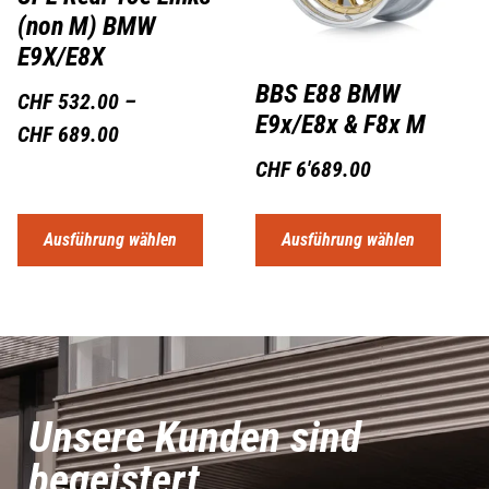
(non M) BMW
E9X/E8X
BBS E88 BMW
CHF
532.00
–
E9x/E8x & F8x M
CHF
689.00
CHF
6'689.00
Ausführung wählen
Ausführung wählen
Unsere Kunden sind
begeistert