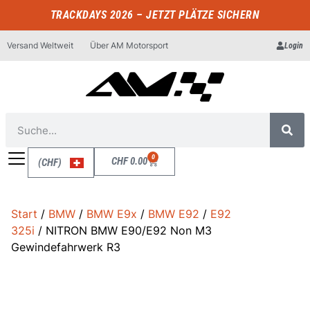
TRACKDAYS 2026 – JETZT PLÄTZE SICHERN
Versand Weltweit
Über AM Motorsport
Login
0
CHF
0.00
(CHF)
Start
/
BMW
/
BMW E9x
/
BMW E92
/
E92
325i
/ NITRON BMW E90/E92 Non M3
Gewindefahrwerk R3