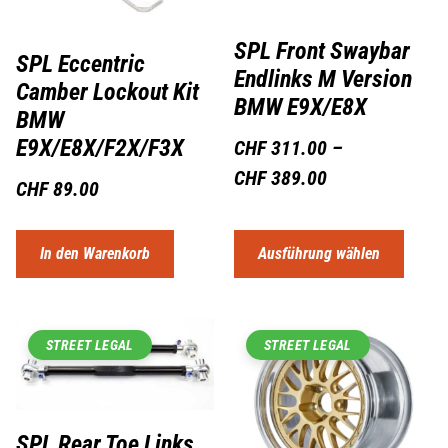
SPL Front Swaybar
SPL Eccentric
Endlinks M Version
Camber Lockout Kit
BMW E9X/E8X
BMW
E9X/E8X/F2X/F3X
CHF
311.00
–
CHF
389.00
CHF
89.00
In den Warenkorb
Ausführung wählen
STREET LEGAL
STREET LEGAL
SPL Rear Toe Links