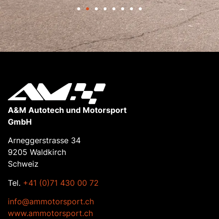
A&M Autotech und Motorsport
GmbH
Arneggerstrasse 34
9205 Waldkirch
Schweiz
Tel.
+41 (0)71 430 00 72
info@ammotorsport.ch
www.ammotorsport.ch