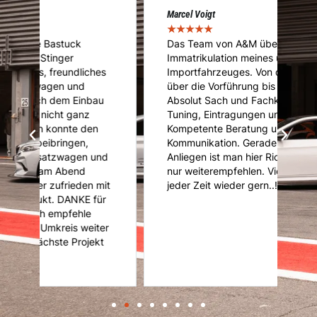
Marcel Voigt
Cé
★
★
★
★
★
★
Das Team von A&M übernahm die
A
Immatrikulation meines umgebauten
f
s
Importfahrzeuges. Von der Abholung
u
über die Vorführung bis hin zum Service.
u
Absolut Sach und Fachkundig im Bereich
K
Tuning, Eintragungen und Zulassung.
U
Kompetente Beratung und super
ni
Kommunikation. Gerade mit speziellen
d
d
Anliegen ist man hier Richtig. Kann mich
nur weiterempfehlen. Vielen Dank und
it
jeder Zeit wieder gern..!!!!
r
er