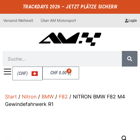
TRACKDAYS 2026 – JETZT PLÄTZE SICHERN
Versand Weltweit
Über AM Motorsport
Login
0
CHF
0.00
(CHF)
Start
/
Nitron
/
BMW
/
F82
/ NITRON BMW F82 M4
Gewindefahrwerk R1