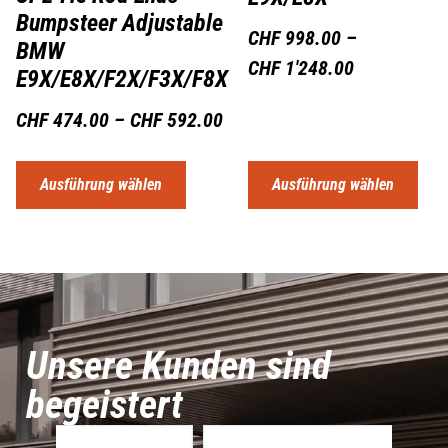
Bumpsteer Adjustable
CHF
998.00
–
BMW
CHF
1'248.00
E9X/E8X/F2X/F3X/F8X
CHF
474.00
–
CHF
592.00
Ausführung wählen
Ausführung wählen
Unsere Kunden sind
begeistert