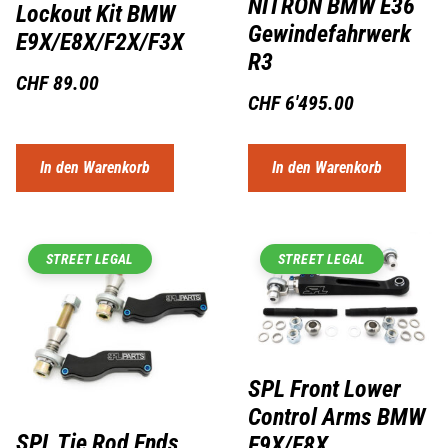
NITRON BMW E36
Lockout Kit BMW
Gewindefahrwerk
E9X/E8X/F2X/F3X
R3
CHF
89.00
CHF
6'495.00
In den Warenkorb
In den Warenkorb
STREET LEGAL
STREET LEGAL
SPL Front Lower
Control Arms BMW
SPL Tie Rod Ends
E9X/E8X