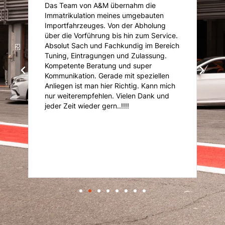
Das Team von A&M übernahm die
A
Immatrikulation meines umgebauten
f
s
Importfahrzeuges. Von der Abholung
u
über die Vorführung bis hin zum Service.
u
Absolut Sach und Fachkundig im Bereich
K
Tuning, Eintragungen und Zulassung.
U
Kompetente Beratung und super
ni
Kommunikation. Gerade mit speziellen
d
d
Anliegen ist man hier Richtig. Kann mich
nur weiterempfehlen. Vielen Dank und
it
jeder Zeit wieder gern..!!!!
r
er