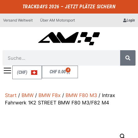
TRACKDAYS 2026 – JETZT PLÄTZE SICHERN
Versand Weltweit
Über AM Motorsport
Login
0
CHF
0.00
(CHF)
Start
/
BMW
/
BMW F8x
/
BMW F80 M3
/ Intrax
Fahrwerk 1K2 STREET BMW F80 M3/F82 M4