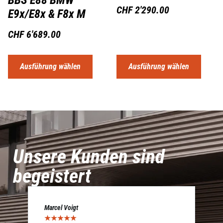
CHF
2'290.00
E9x/E8x & F8x M
CHF
6'689.00
Ausführung wählen
Ausführung wählen
Unsere Kunden sind
begeistert
Marcel Voigt
Cé
★
★
★
★
★
★