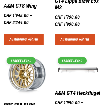
GT4 Lippe BMW E9x
A&M GTS Wing
M3
CHF
1'945.00
–
CHF
1'790.00
–
CHF
2'249.00
CHF
1'990.00
Ausführung wählen
Ausführung wählen
STREET LEGAL
STREET LEGAL
A&M GT4 Heckflügel
CHF
1'990.00
–
BBS E88 BMW