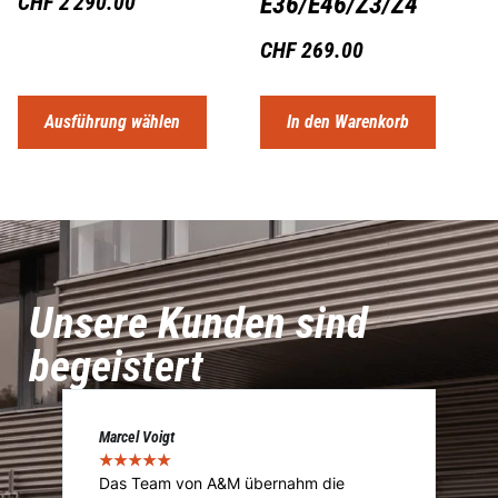
E36/E46/Z3/Z4
CHF
2'290.00
CHF
269.00
Ausführung wählen
In den Warenkorb
Unsere Kunden sind
begeistert
Marcel Voigt
Cé
★
★
★
★
★
★
Das Team von A&M übernahm die
A