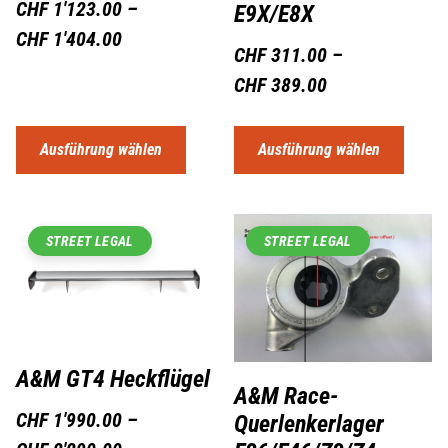
CHF
1'123.00
–
E9X/E8X
CHF
1'404.00
CHF
311.00
–
CHF
389.00
Ausführung wählen
Ausführung wählen
STREET LEGAL
STREET LEGAL
A&M GT4 Heckflügel
A&M Race-
CHF
1'990.00
–
Querlenkerlager