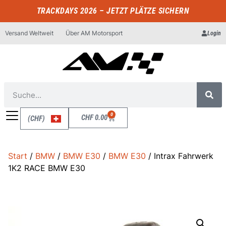
TRACKDAYS 2026 – JETZT PLÄTZE SICHERN
Versand Weltweit
Über AM Motorsport
Login
0
CHF
0.00
(CHF)
Start
/
BMW
/
BMW E30
/
BMW E30
/ Intrax Fahrwerk
1K2 RACE BMW E30