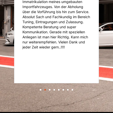
Immatrikulation meines umgebauten
f
s
Importfahrzeuges. Von der Abholung
u
über die Vorführung bis hin zum Service.
u
Absolut Sach und Fachkundig im Bereich
K
Tuning, Eintragungen und Zulassung.
U
Kompetente Beratung und super
ni
Kommunikation. Gerade mit speziellen
d
d
Anliegen ist man hier Richtig. Kann mich
nur weiterempfehlen. Vielen Dank und
it
jeder Zeit wieder gern..!!!!
r
er