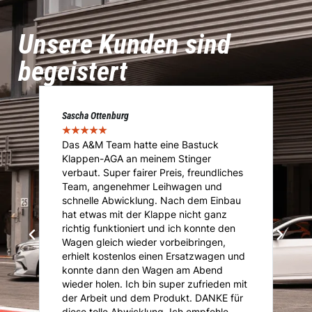
Unsere Kunden sind
begeistert
Marcel Voigt
★
★
★
★
★
Das Team von A&M übernahm die
Immatrikulation meines umgebauten
iches
Importfahrzeuges. Von der Abholung
über die Vorführung bis hin zum Service.
nbau
Absolut Sach und Fachkundig im Bereich
z
Tuning, Eintragungen und Zulassung.
den
Kompetente Beratung und super
,
Kommunikation. Gerade mit speziellen
n und
Anliegen ist man hier Richtig. Kann mich
nur weiterempfehlen. Vielen Dank und
en mit
jeder Zeit wieder gern..!!!!
E für
le