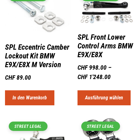
SPL Front Lower
Control Arms BMW
SPL Eccentric Camber
E9X/E8X
Lockout Kit BMW
E9X/E8X M Version
CHF
998.00
–
CHF
1'248.00
CHF
89.00
In den Warenkorb
Ausführung wählen
STREET LEGAL
STREET LEGAL