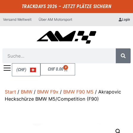
TRACKDAYS 2026 – JETZT PLÄTZE SICHERN
Versand Weltweit
Über AM Motorsport
Login
0
CHF
0.00
(CHF)
Start
/
BMW
/
BMW F9x
/
BMW F90 M5
/ Akrapovic
Heckschürze BMW M5/Competition (F90)