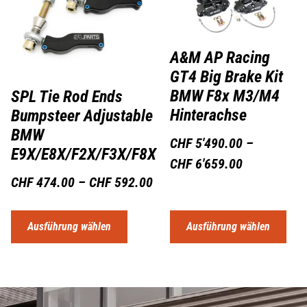
A&M AP Racing
GT4 Big Brake Kit
BMW F8x M3/M4
SPL Tie Rod Ends
Hinterachse
Bumpsteer Adjustable
BMW
CHF
5'490.00
–
E9X/E8X/F2X/F3X/F8X
CHF
6'659.00
CHF
474.00
–
CHF
592.00
Ausführung wählen
Ausführung wählen