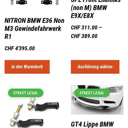
(non M) BMW
E9X/E8X
NITRON BMW E36 Non
CHF
311.00
–
M3 Gewindefahrwerk
R1
CHF
389.00
CHF
4'395.00
In den Warenkorb
Ausführung wählen
STREET LEGAL
STREET LEGAL
GT4 Lippe BMW