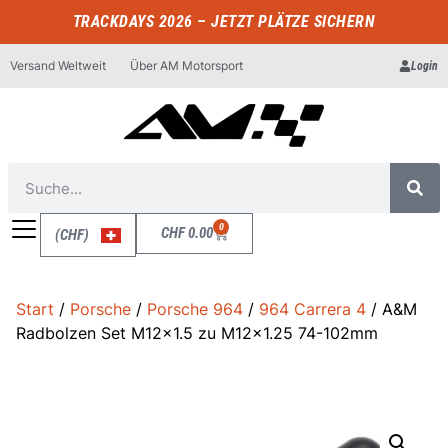
TRACKDAYS 2026 – JETZT PLÄTZE SICHERN
Versand Weltweit
Über AM Motorsport
Login
0
CHF
0.00
(CHF)
Start
/
Porsche
/
Porsche 964
/
964 Carrera 4
/ A&M
Radbolzen Set M12x1.5 zu M12x1.25 74-102mm