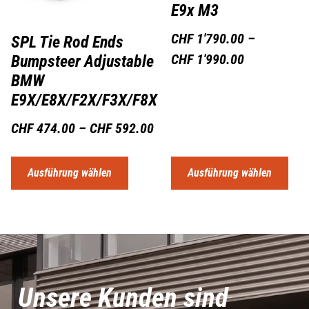
E9x M3
CHF
1'790.00
–
SPL Tie Rod Ends
CHF
1'990.00
Bumpsteer Adjustable
BMW
E9X/E8X/F2X/F3X/F8X
CHF
474.00
–
CHF
592.00
Ausführung wählen
Ausführung wählen
Unsere Kunden sind