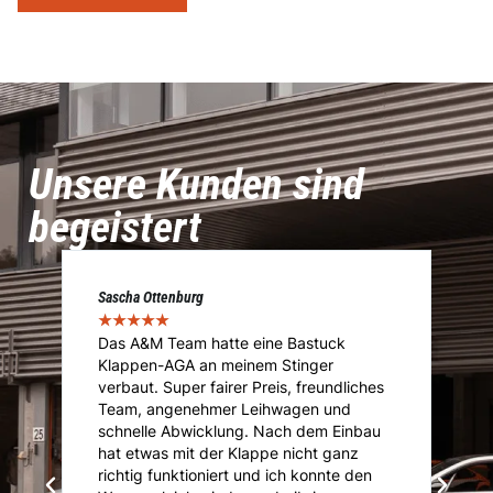
Unsere Kunden sind
begeistert
Sascha Ottenburg
Ma
★
★
★
★
★
★
Das A&M Team hatte eine Bastuck
D
Klappen-AGA an meinem Stinger
I
.
verbaut. Super fairer Preis, freundliches
I
Team, angenehmer Leihwagen und
ü
ie
schnelle Abwicklung. Nach dem Einbau
A
i
hat etwas mit der Klappe nicht ganz
T
richtig funktioniert und ich konnte den
K