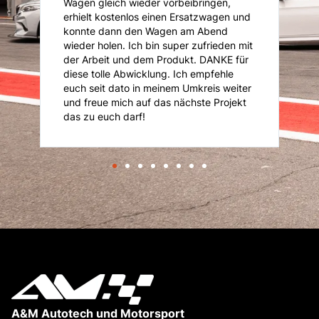
Wagen gleich wieder vorbeibringen,
K
erhielt kostenlos einen Ersatzwagen und
An
konnte dann den Wagen am Abend
n
is
wieder holen. Ich bin super zufrieden mit
je
der Arbeit und dem Produkt. DANKE für
diese tolle Abwicklung. Ich empfehle
euch seit dato in meinem Umkreis weiter
und freue mich auf das nächste Projekt
das zu euch darf!
A&M Autotech und Motorsport