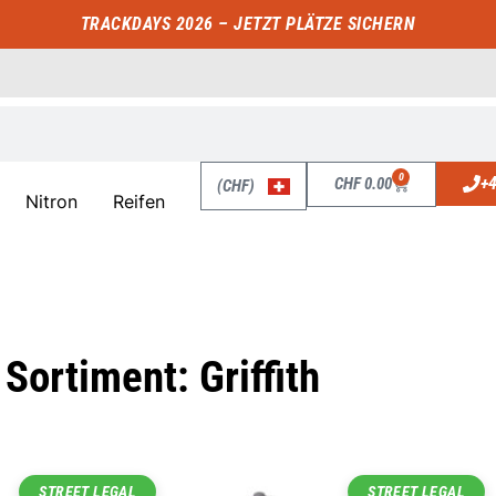
TRACKDAYS 2026 – JETZT PLÄTZE SICHERN
0
+4
CHF
0.00
(CHF)
Nitron
Reifen
Sortiment: Griffith
STREET LEGAL
STREET LEGAL