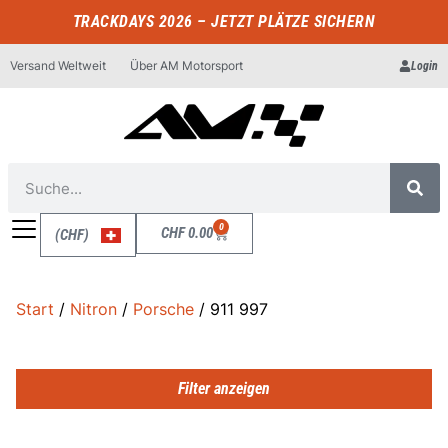
TRACKDAYS 2026 – JETZT PLÄTZE SICHERN
Versand Weltweit
Über AM Motorsport
Login
0
CHF
0.00
(CHF)
Start
/
Nitron
/
Porsche
/ 911 997
Filter anzeigen