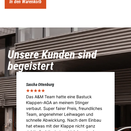
In den Warenkorb
Unsere Kunden sind
begeistert
Sascha Ottenburg
Ma
★
★
★
★
★
★
Das A&M Team hatte eine Bastuck
D
Klappen-AGA an meinem Stinger
I
.
verbaut. Super fairer Preis, freundliches
I
Team, angenehmer Leihwagen und
ü
ie
schnelle Abwicklung. Nach dem Einbau
A
i
hat etwas mit der Klappe nicht ganz
T