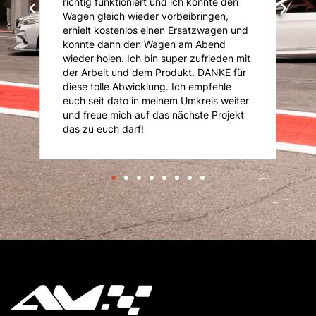
richtig funktioniert und ich konnte den
K
Wagen gleich wieder vorbeibringen,
K
erhielt kostenlos einen Ersatzwagen und
An
konnte dann den Wagen am Abend
n
is
wieder holen. Ich bin super zufrieden mit
je
der Arbeit und dem Produkt. DANKE für
diese tolle Abwicklung. Ich empfehle
euch seit dato in meinem Umkreis weiter
und freue mich auf das nächste Projekt
das zu euch darf!