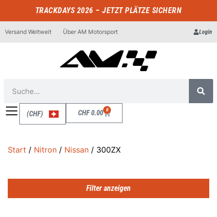
TRACKDAYS 2026 – JETZT PLÄTZE SICHERN
Versand Weltweit
Über AM Motorsport
Login
0
CHF
0.00
(CHF)
Start
/
Nitron
/
Nissan
/ 300ZX
Filter anzeigen