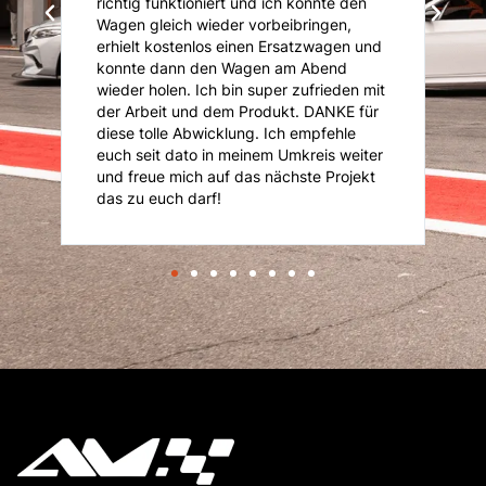
richtig funktioniert und ich konnte den
K
Wagen gleich wieder vorbeibringen,
K
erhielt kostenlos einen Ersatzwagen und
An
konnte dann den Wagen am Abend
n
is
wieder holen. Ich bin super zufrieden mit
je
der Arbeit und dem Produkt. DANKE für
diese tolle Abwicklung. Ich empfehle
euch seit dato in meinem Umkreis weiter
und freue mich auf das nächste Projekt
das zu euch darf!