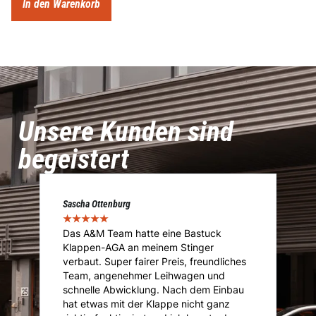
In den Warenkorb
Unsere Kunden sind
begeistert
Sascha Ottenburg
Ma
★
★
★
★
★
★
Das A&M Team hatte eine Bastuck
D
Klappen-AGA an meinem Stinger
I
.
verbaut. Super fairer Preis, freundliches
I
Team, angenehmer Leihwagen und
ü
ie
schnelle Abwicklung. Nach dem Einbau
A
i
hat etwas mit der Klappe nicht ganz
T