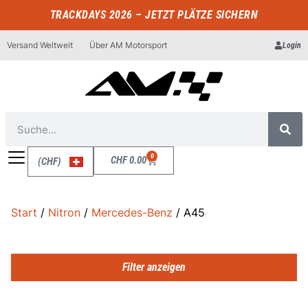
TRACKDAYS 2026 – JETZT PLÄTZE SICHERN
Versand Weltweit
Über AM Motorsport
Login
0
CHF
0.00
(CHF)
Start
/
Nitron
/
Mercedes-Benz
/ A45
Filter anzeigen