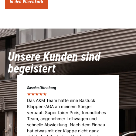
In den Warenkorb
Unsere Kunden sind
begeistert
Sascha Ottenburg
Ma
★
★
★
★
★
★
Das A&M Team hatte eine Bastuck
D
Klappen-AGA an meinem Stinger
I
.
verbaut. Super fairer Preis, freundliches
I
Team, angenehmer Leihwagen und
ü
ie
schnelle Abwicklung. Nach dem Einbau
A
i
hat etwas mit der Klappe nicht ganz
T