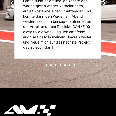
richtig funktioniert und ich konnte den
K
Wagen gleich wieder vorbeibringen,
K
erhielt kostenlos einen Ersatzwagen und
An
konnte dann den Wagen am Abend
n
is
wieder holen. Ich bin super zufrieden mit
je
der Arbeit und dem Produkt. DANKE für
diese tolle Abwicklung. Ich empfehle
euch seit dato in meinem Umkreis weiter
und freue mich auf das nächste Projekt
das zu euch darf!