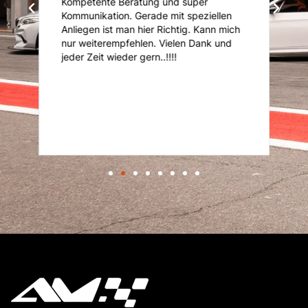
Kompetente Beratung und super
ni
Kommunikation. Gerade mit speziellen
d
d
Anliegen ist man hier Richtig. Kann mich
nur weiterempfehlen. Vielen Dank und
it
jeder Zeit wieder gern..!!!!
r
er