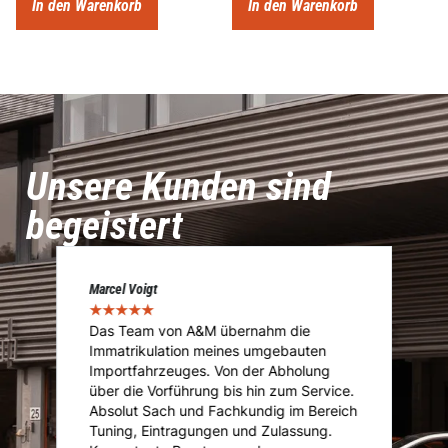
In den Warenkorb
In den Warenkorb
Unsere Kunden sind
begeistert
Marcel Voigt
Cé
★
★
★
★
★
★
Das Team von A&M übernahm die
A
Immatrikulation meines umgebauten
f
s
Importfahrzeuges. Von der Abholung
u
über die Vorführung bis hin zum Service.
u
Absolut Sach und Fachkundig im Bereich
K
Tuning, Eintragungen und Zulassung.
U