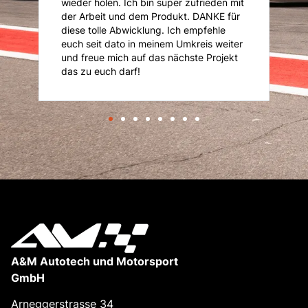
ufrieden mit
jeder Zeit wieder gern..!!!!
. DANKE für
empfehle
kreis weiter
ste Projekt
A&M Autotech und Motorsport
GmbH
Arneggerstrasse 34