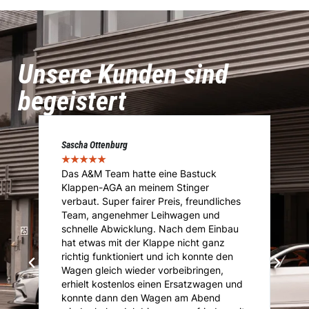
Unsere Kunden sind
begeistert
Marcel Voigt
★
★
★
★
★
stuck
Das Team von A&M übernahm die
nger
Immatrikulation meines umgebauten
freundliches
Importfahrzeuges. Von der Abholung
en und
über die Vorführung bis hin zum Service.
dem Einbau
Absolut Sach und Fachkundig im Bereich
cht ganz
Tuning, Eintragungen und Zulassung.
konnte den
Kompetente Beratung und super
ringen,
Kommunikation. Gerade mit speziellen
atzwagen und
Anliegen ist man hier Richtig. Kann mich
 Abend
nur weiterempfehlen. Vielen Dank und