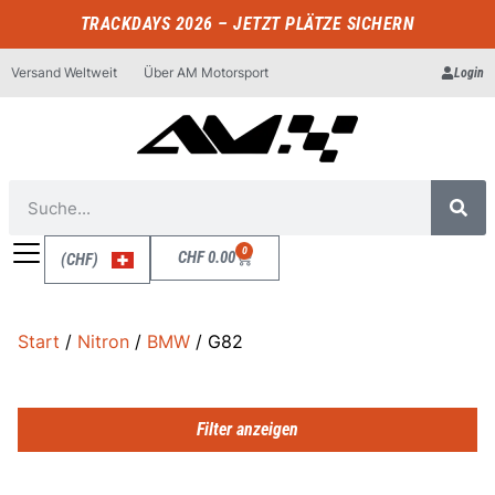
TRACKDAYS 2026 – JETZT PLÄTZE SICHERN
Versand Weltweit
Über AM Motorsport
Login
0
CHF
0.00
(CHF)
Start
/
Nitron
/
BMW
/ G82
Filter anzeigen