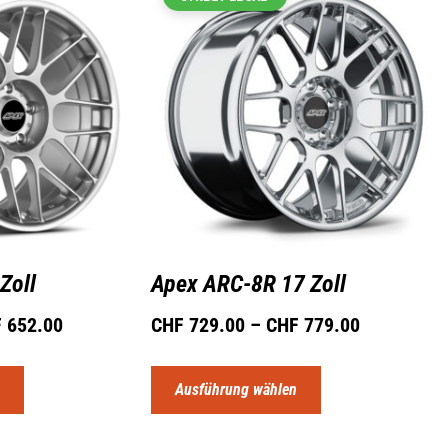
Zoll
Apex ARC-8R 17 Zoll
F
652.00
CHF
729.00
–
CHF
779.00
n
Ausführung wählen