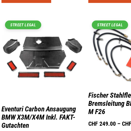
STREET LEGAL
STREET LEGAL
Fischer Stahlfl
Bremsleitung 
Eventuri Carbon Ansaugung
M F26
BMW X3M/X4M Inkl. FAKT-
CHF
249.00
–
CH
Gutachten