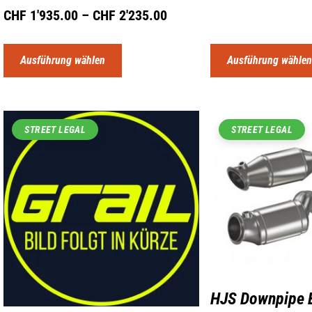
CHF
1'935.00
–
CHF
2'235.00
Ausführung wählen
Ausführung wähle
STREET LEGAL
STREET LEGAL
HJS Downpipe