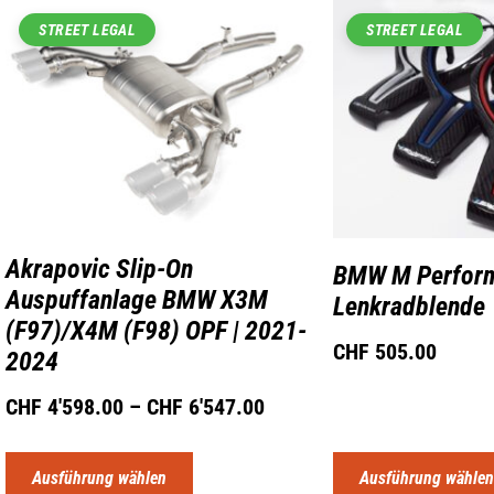
STREET LEGAL
STREET LEGAL
Akrapovic Slip-On
BMW M Perform
Auspuffanlage BMW X3M
Lenkradblende
(F97)/X4M (F98) OPF | 2021-
CHF
505.00
2024
CHF
4'598.00
–
CHF
6'547.00
Ausführung wählen
Ausführung wähle