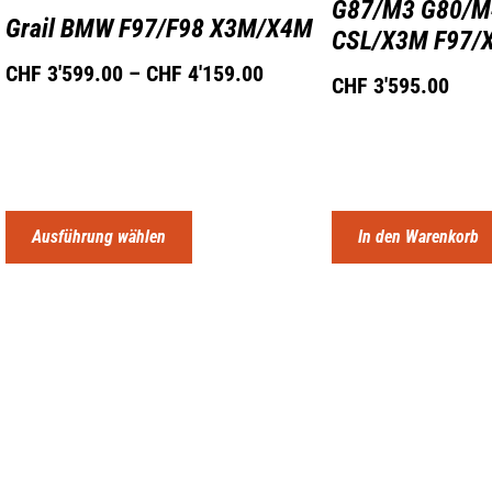
G87/M3 G80/M4
Grail BMW F97/F98 X3M/X4M
CSL/X3M F97/
CHF
3'599.00
–
CHF
4'159.00
CHF
3'595.00
Ausführung wählen
In den Warenkorb