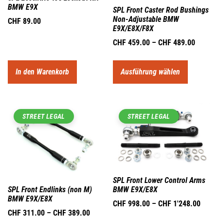
BMW E9X
SPL Front Caster Rod Bushings
Non-Adjustable BMW
CHF
89.00
E9X/E8X/F8X
CHF
459.00
–
CHF
489.00
In den Warenkorb
Ausführung wählen
STREET LEGAL
STREET LEGAL
SPL Front Lower Control Arms
SPL Front Endlinks (non M)
BMW E9X/E8X
BMW E9X/E8X
CHF
998.00
–
CHF
1'248.00
CHF
311.00
–
CHF
389.00