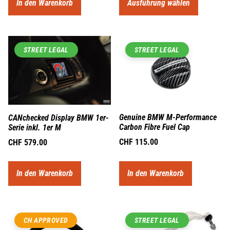
In den Warenkorb
Ausführung wählen
STREET LEGAL
STREET LEGAL
Genuine BMW M-Performance
CANchecked Display BMW 1er-
Carbon Fibre Fuel Cap
Serie inkl. 1er M
CHF
115.00
CHF
579.00
In den Warenkorb
In den Warenkorb
CH APPROVED
STREET LEGAL