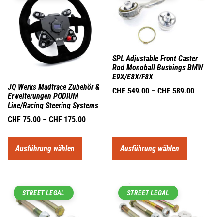
SPL Adjustable Front Caster
Rod Monoball Bushings BMW
E9X/E8X/F8X
JQ Werks Madtrace Zubehör &
CHF
549.00
–
CHF
589.00
Erweiterungen PODIUM
Line/Racing Steering Systems
CHF
75.00
–
CHF
175.00
Ausführung wählen
Ausführung wählen
STREET LEGAL
STREET LEGAL