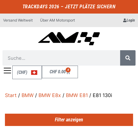
TRACKDAYS 2026 – JETZT PLÄTZE SICHERN
Versand Weltweit
Über AM Motorsport
Login
0
CHF
0.00
(CHF)
Start
/
BMW
/
BMW E8x
/
BMW E81
/ E81 130i
Filter anzeigen