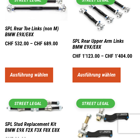
SPL Rear Toe Links (non M)
BMW E9X/E8X
SPL Rear Upper Arm Links
CHF
532.00
–
CHF
689.00
BMW E9X/E8X
CHF
1'123.00
–
CHF
1'404.00
Ausführung wählen
Ausführung wählen
STREET LEGAL
STREET LEGAL
SPL Stud Replacement Kit
BMW E9X F2X F3X F8X E8X
CHF
89.00