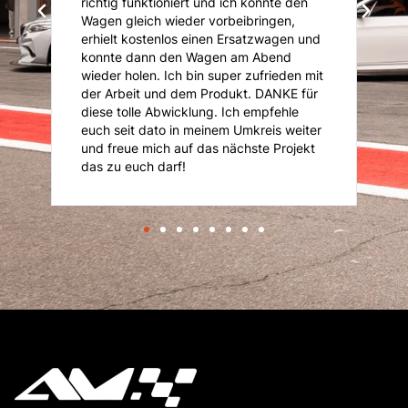
richtig funktioniert und ich konnte den
K
Wagen gleich wieder vorbeibringen,
K
erhielt kostenlos einen Ersatzwagen und
An
konnte dann den Wagen am Abend
n
is
wieder holen. Ich bin super zufrieden mit
je
der Arbeit und dem Produkt. DANKE für
diese tolle Abwicklung. Ich empfehle
euch seit dato in meinem Umkreis weiter
und freue mich auf das nächste Projekt
das zu euch darf!