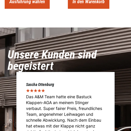
Ausführung wählen
In den Warenkorb
Unsere Kunden sind
begeistert
Sascha Ottenburg
Ma
★
★
★
★
★
★
Das A&M Team hatte eine Bastuck
D
Klappen-AGA an meinem Stinger
I
.
verbaut. Super fairer Preis, freundliches
I
Team, angenehmer Leihwagen und
ü
ie
schnelle Abwicklung. Nach dem Einbau
A
i
hat etwas mit der Klappe nicht ganz
T