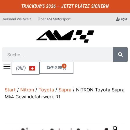
TRACKDAYS 2026 – JETZT PLÄTZE SICHERN
Versand Weltweit
Über AM Motorsport
Login
0
CHF
0.00
(CHF)
Start
/
Nitron
/
Toyota
/
Supra
/ NITRON Toyota Supra
Mk4 Gewindefahrwerk R1