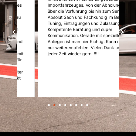
s
Importfahrzeuges. Von der Abholung
u
über die Vorführung bis hin zum Service.
u
Absolut Sach und Fachkundig im Bereich
K
Tuning, Eintragungen und Zulassung.
U
Kompetente Beratung und super
ni
Kommunikation. Gerade mit speziellen
d
d
Anliegen ist man hier Richtig. Kann mich
nur weiterempfehlen. Vielen Dank und
it
jeder Zeit wieder gern..!!!!
r
er