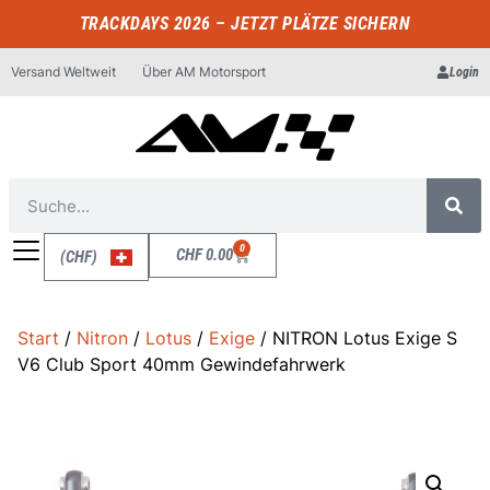
TRACKDAYS 2026 – JETZT PLÄTZE SICHERN
Versand Weltweit
Über AM Motorsport
Login
0
CHF
0.00
(CHF)
Start
/
Nitron
/
Lotus
/
Exige
/ NITRON Lotus Exige S
V6 Club Sport 40mm Gewindefahrwerk