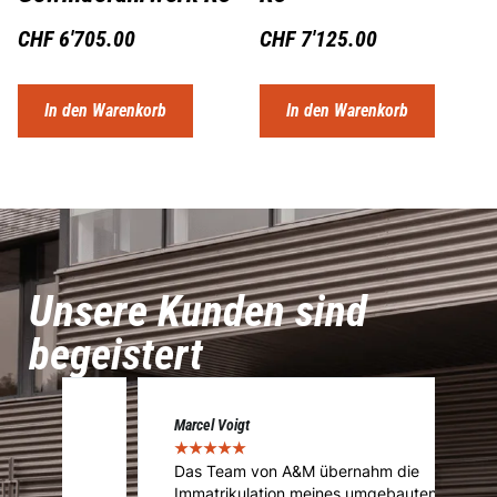
CHF
6'705.00
CHF
7'125.00
In den Warenkorb
In den Warenkorb
Unsere Kunden sind
begeistert
Marcel Voigt
Cé
★
★
★
★
★
★
Das Team von A&M übernahm die
A
Immatrikulation meines umgebauten
f