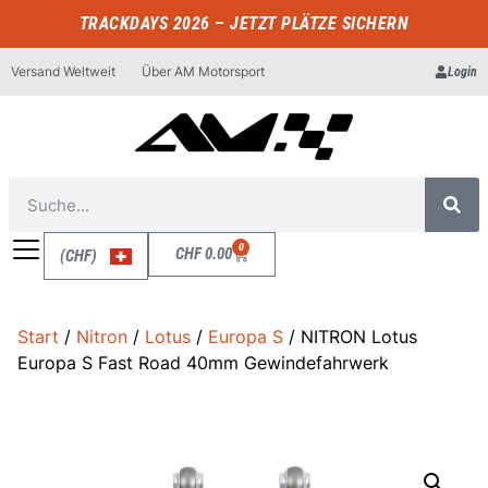
TRACKDAYS 2026 – JETZT PLÄTZE SICHERN
Versand Weltweit
Über AM Motorsport
Login
0
CHF
0.00
(CHF)
Start
/
Nitron
/
Lotus
/
Europa S
/ NITRON Lotus
Europa S Fast Road 40mm Gewindefahrwerk