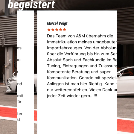
begeistert
Marcel Voigt
Cé
★
★
★
★
★
★
Das Team von A&M übernahm die
A
Immatrikulation meines umgebauten
f
s
Importfahrzeuges. Von der Abholung
u
über die Vorführung bis hin zum Service.
u
Absolut Sach und Fachkundig im Bereich
K
Tuning, Eintragungen und Zulassung.
U
Kompetente Beratung und super
ni
Kommunikation. Gerade mit speziellen
d
d
Anliegen ist man hier Richtig. Kann mich
nur weiterempfehlen. Vielen Dank und
it
jeder Zeit wieder gern..!!!!
r
er