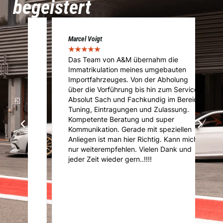
begeistert
Marcel Voigt
Cé
★
★
★
★
★
★
Das Team von A&M übernahm die
A
Immatrikulation meines umgebauten
f
s
Importfahrzeuges. Von der Abholung
u
über die Vorführung bis hin zum Service.
u
Absolut Sach und Fachkundig im Bereich
K
Tuning, Eintragungen und Zulassung.
U
Kompetente Beratung und super
ni
Kommunikation. Gerade mit speziellen
d
d
Anliegen ist man hier Richtig. Kann mich
nur weiterempfehlen. Vielen Dank und
it
jeder Zeit wieder gern..!!!!
r
er