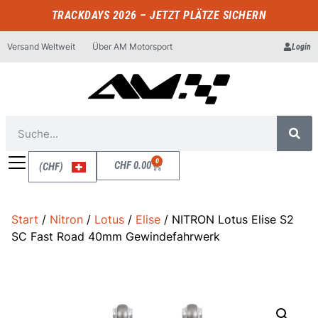
TRACKDAYS 2026 – JETZT PLÄTZE SICHERN
Versand Weltweit
Über AM Motorsport
Login
0
CHF
0.00
(CHF)
Start
/
Nitron
/
Lotus
/
Elise
/ NITRON Lotus Elise S2
SC Fast Road 40mm Gewindefahrwerk