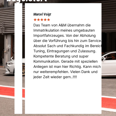
Marcel Voigt
Cé
★
★
★
★
★
★
Das Team von A&M übernahm die
A
Immatrikulation meines umgebauten
f
s
Importfahrzeuges. Von der Abholung
u
über die Vorführung bis hin zum Service.
u
Absolut Sach und Fachkundig im Bereich
K
Tuning, Eintragungen und Zulassung.
U
Kompetente Beratung und super
ni
Kommunikation. Gerade mit speziellen
d
d
Anliegen ist man hier Richtig. Kann mich
nur weiterempfehlen. Vielen Dank und
it
jeder Zeit wieder gern..!!!!
r
er