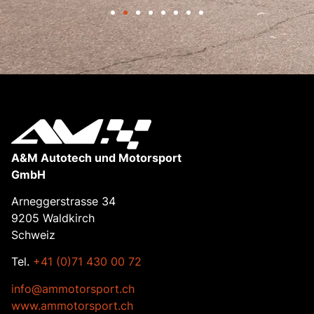
A&M Autotech und Motorsport
GmbH
Arneggerstrasse 34
9205 Waldkirch
Schweiz
Tel.
+41 (0)71 430 00 72
info@ammotorsport.ch
www.ammotorsport.ch