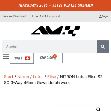
TRACKDAYS 2026 – JETZT PLÄTZE SICHERN
Versand Weltweit
Über AM Motorsport
Login
0
CHF
0.00
(CHF)
Start
/
Nitron
/
Lotus
/
Elise
/ NITRON Lotus Elise S2
SC 3-Way 46mm Gewindefahrwerk