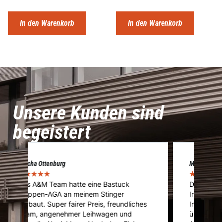
In den Warenkorb
In den Warenkorb
Unsere Kunden sind
begeistert
Marcel Voigt
Cé
★
★
★
★
★
★
Das Team von A&M übernahm die
A
Immatrikulation meines umgebauten
f
s
Importfahrzeuges. Von der Abholung
u
über die Vorführung bis hin zum Service.
u