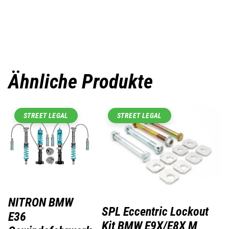
Ähnliche Produkte
STREET LEGAL
STREET LEGAL
NITRON BMW
SPL Eccentric Lockout
E36
Kit BMW E9X/E8X M