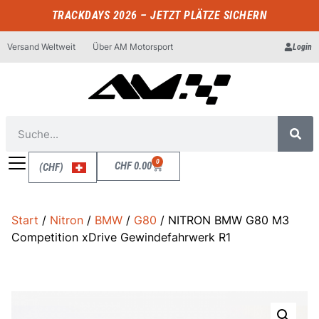
TRACKDAYS 2026 – JETZT PLÄTZE SICHERN
Versand Weltweit
Über AM Motorsport
Login
0
CHF
0.00
(CHF)
Start
/
Nitron
/
BMW
/
G80
/ NITRON BMW G80 M3
Competition xDrive Gewindefahrwerk R1