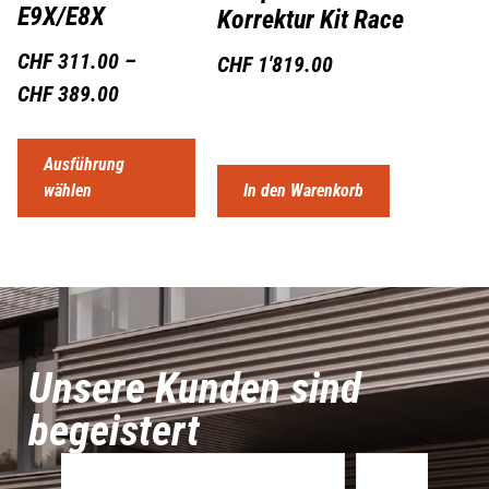
E9X/E8X
Korrektur Kit Race
CHF
311.00
–
CHF
1'819.00
CHF
389.00
Ausführung
wählen
In den Warenkorb
Unsere Kunden sind
begeistert