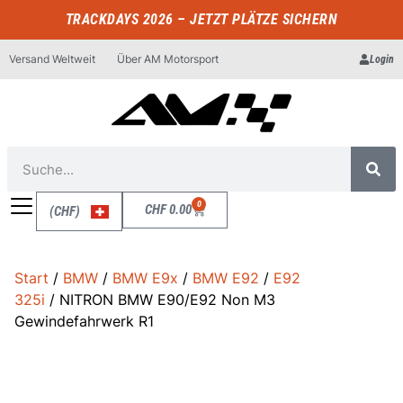
TRACKDAYS 2026 – JETZT PLÄTZE SICHERN
Versand Weltweit
Über AM Motorsport
Login
0
CHF
0.00
(CHF)
Start
/
BMW
/
BMW E9x
/
BMW E92
/
E92
325i
/ NITRON BMW E90/E92 Non M3
Gewindefahrwerk R1