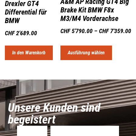
A&M AP Racing GT4 Big
Drexler GT4
Brake Kit BMW F8x
Differential für
M3/M4 Vorderachse
BMW
CHF
5'790.00
–
CHF
7'359.00
CHF
2'689.00
In den Warenkorb
Ausführung wählen
Unsere Kunden sind
begeistert