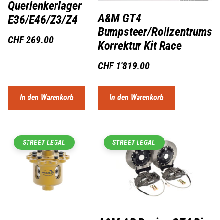
Querlenkerlager
A&M GT4
E36/E46/Z3/Z4
Bumpsteer/Rollzentrums
CHF
269.00
Korrektur Kit Race
CHF
1'819.00
In den Warenkorb
In den Warenkorb
STREET LEGAL
STREET LEGAL