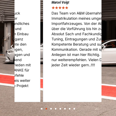
Marcel Voigt
Cé
★
★
★
★
★
★
Das Team von A&M übernahm die
A
Immatrikulation meines umgebauten
f
s
Importfahrzeuges. Von der Abholung
u
über die Vorführung bis hin zum Service.
u
Absolut Sach und Fachkundig im Bereich
K
Tuning, Eintragungen und Zulassung.
U
Kompetente Beratung und super
ni
Kommunikation. Gerade mit speziellen
d
d
Anliegen ist man hier Richtig. Kann mich
nur weiterempfehlen. Vielen Dank und
it
jeder Zeit wieder gern..!!!!
r
er