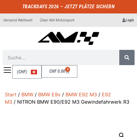
TRACKDAYS 2026 – JETZT PLÄTZE SICHERN
Versand Weltweit
Über AM Motorsport
Login
0
CHF
0.00
(CHF)
Start
/
BMW
/
BMW E9x
/
BMW E92 M3
/
E92
M3
/ NITRON BMW E90/E92 M3 Gewindefahrwerk R3