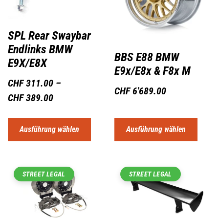
SPL Rear Swaybar
Endlinks BMW
BBS E88 BMW
E9X/E8X
E9x/E8x & F8x M
CHF
311.00
–
CHF
6'689.00
CHF
389.00
Ausführung wählen
Ausführung wählen
STREET LEGAL
STREET LEGAL