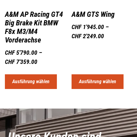
A&M AP Racing GT4
A&M GTS Wing
Big Brake Kit BMW
CHF
1'945.00
–
F8x M3/M4
CHF
2'249.00
Vorderachse
CHF
5'790.00
–
CHF
7'359.00
Ausführung wählen
Ausführung wählen
Unsere Kunden sind