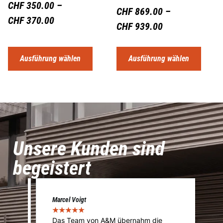
CHF
350.00
–
CHF
869.00
–
CHF
370.00
CHF
939.00
Ausführung wählen
Ausführung wählen
Unsere Kunden sind
begeistert
Marcel Voigt
Cé
★
★
★
★
★
★
Das Team von A&M übernahm die
A