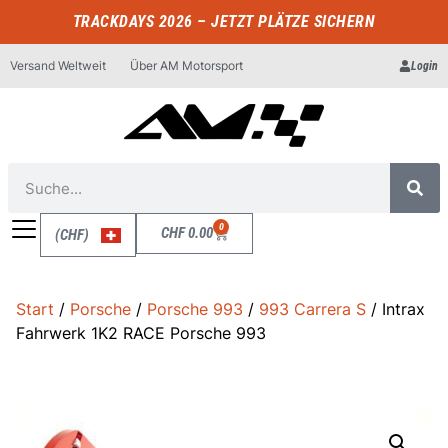
TRACKDAYS 2026 – JETZT PLÄTZE SICHERN
Versand Weltweit
Über AM Motorsport
Login
0
CHF
0.00
(CHF)
Start
/
Porsche
/
Porsche 993
/
993 Carrera S
/ Intrax
Fahrwerk 1K2 RACE Porsche 993