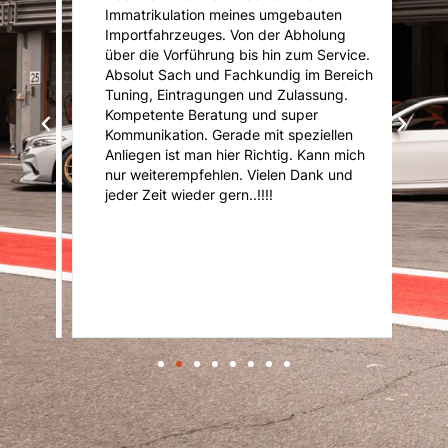
Immatrikulation meines umgebauten
f
s
Importfahrzeuges. Von der Abholung
u
über die Vorführung bis hin zum Service.
u
Absolut Sach und Fachkundig im Bereich
K
Tuning, Eintragungen und Zulassung.
U
Kompetente Beratung und super
ni
Kommunikation. Gerade mit speziellen
d
d
Anliegen ist man hier Richtig. Kann mich
nur weiterempfehlen. Vielen Dank und
it
jeder Zeit wieder gern..!!!!
r
er