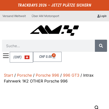
TRACKDAYS 2026 – JETZT PLÄTZE SICHERN
Versand Weltweit
Über AM Motorsport
Login
0
CHF
0.00
(CHF)
Start
/
Porsche
/
Porsche 996
/
996 GT3
/ Intrax
Fahrwerk 1K2 OTHER Porsche 996