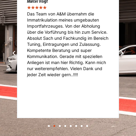
Marcel Voigt
Cé
★
★
★
★
★
★
Das Team von A&M übernahm die
A
Immatrikulation meines umgebauten
f
s
Importfahrzeuges. Von der Abholung
u
über die Vorführung bis hin zum Service.
u
Absolut Sach und Fachkundig im Bereich
K
Tuning, Eintragungen und Zulassung.
U
Kompetente Beratung und super
ni
Kommunikation. Gerade mit speziellen
d
d
Anliegen ist man hier Richtig. Kann mich
nur weiterempfehlen. Vielen Dank und
it
jeder Zeit wieder gern..!!!!
r
er