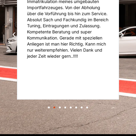
Immatrikulation meines umgebauten
f
s
Importfahrzeuges. Von der Abholung
u
über die Vorführung bis hin zum Service.
u
Absolut Sach und Fachkundig im Bereich
K
Tuning, Eintragungen und Zulassung.
U
Kompetente Beratung und super
ni
Kommunikation. Gerade mit speziellen
d
d
Anliegen ist man hier Richtig. Kann mich
nur weiterempfehlen. Vielen Dank und
it
jeder Zeit wieder gern..!!!!
r
er