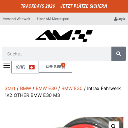
TRACKDAYS 2026 – JETZT PLÄTZE SICHERN
Versand Weltweit
Über AM Motorsport
Login
0
CHF
0.00
(CHF)
Start
/
BMW
/
BMW E30
/
BMW E30
/ Intrax Fahrwerk
1K2 OTHER BMW E30 M3