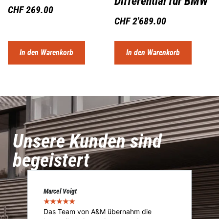
Differential für BMW
CHF
269.00
CHF
2'689.00
In den Warenkorb
In den Warenkorb
Unsere Kunden sind
begeistert
Marcel Voigt
Cé
★
★
★
★
★
★
Das Team von A&M übernahm die
A