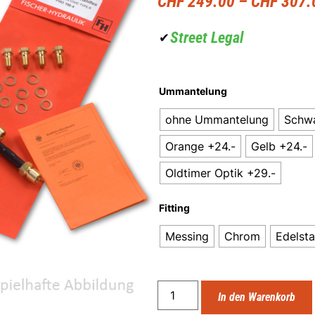
CHF
249.00
–
CHF
307.
Street Legal
✔
Ummantelung
ohne Ummantelung
Schwa
Orange +24.-
Gelb +24.-
Oldtimer Optik +29.-
Fitting
Messing
Chrom
Edelsta
In den Warenkorb