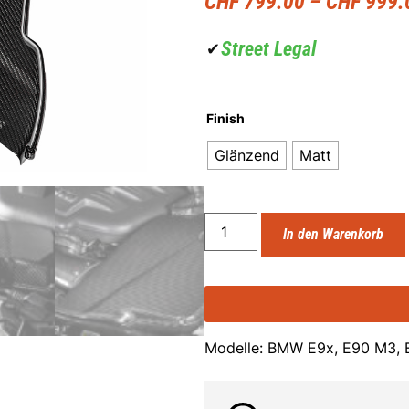
CHF
799.00
–
CHF
999.
Street Legal
✔
Finish
Glänzend
Matt
In den Warenkorb
Modelle: BMW E9x, E90 M3,