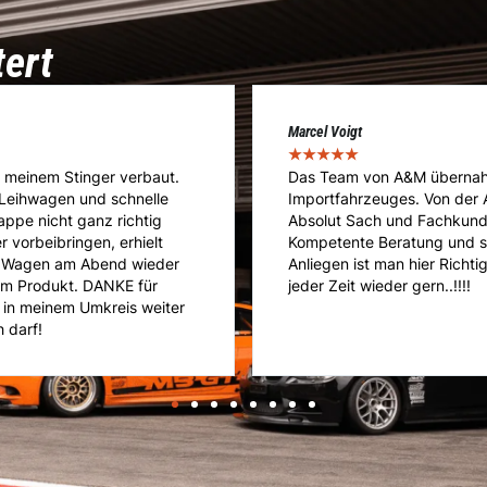
tert
Cédric Kläusler
★
★
★
★
★
 meines umgebauten
A&M ist die Adresse meines 
hrung bis hin zum Service.
Reparatur- und Servicearb
intragungen und Zulassung.
ein riesen Knowhow und pro
rade mit speziellen
Geht nicht gibts nicht bei A
rempfehlen. Vielen Dank und
Porsche GT3!