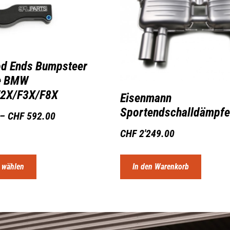
od Ends Bumpsteer
e BMW
F2X/F3X/F8X
Eisenmann
Sportendschalldämpfe
–
CHF
592.00
CHF
2'249.00
 wählen
In den Warenkorb