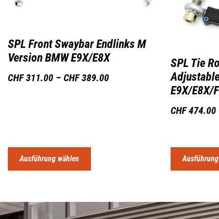
SPL Front Swaybar Endlinks M
Version BMW E9X/E8X
SPL Tie R
Adjustabl
CHF
311.00
–
CHF
389.00
E9X/E8X/
CHF
474.00
Ausführung wählen
Ausführung