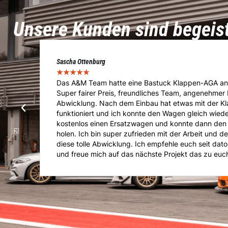
Unsere Kunden sind begeis
Marcel Voigt
★
★
★
★
★
t.
Das Team von A&M übernahm die Immatrikulation
e
Importfahrzeuges. Von der Abholung über die Vorfü
Absolut Sach und Fachkundig im Bereich Tuning, E
Kompetente Beratung und super Kommunikation. Ge
er
Anliegen ist man hier Richtig. Kann mich nur weite
jeder Zeit wieder gern..!!!!
ter