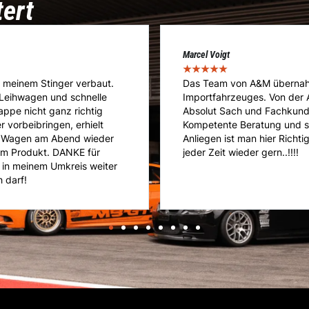
tert
Cédric Kläusler
★
★
★
★
★
 meines umgebauten
A&M ist die Adresse meines 
hrung bis hin zum Service.
Reparatur- und Servicearb
intragungen und Zulassung.
ein riesen Knowhow und pro
rade mit speziellen
Geht nicht gibts nicht bei A
rempfehlen. Vielen Dank und
Porsche GT3!