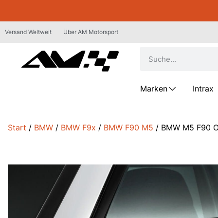
Versand Weltweit
Über AM Motorsport
Marken
Intrax
Start
/
BMW
/
BMW F9x
/
BMW F90 M5
/ BMW M5 F90 O