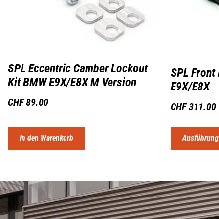
SPL Eccentric Camber Lockout
SPL Front
Kit BMW E9X/E8X M Version
E9X/E8X
CHF
89.00
CHF
311.00
In den Warenkorb
Ausführung