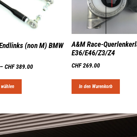
A&M Race-Querlenkerl
 Endlinks (non M) BMW
E36/E46/Z3/Z4
CHF
269.00
–
CHF
389.00
 wählen
In den Warenkorb