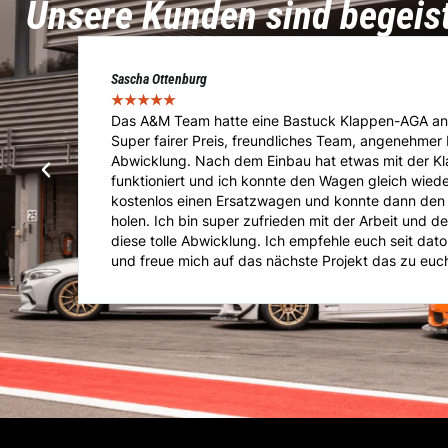
Unsere Kunden sind begeis
Marcel Voigt
★
★
★
★
★
t.
Das Team von A&M übernahm die Immatrikulation
e
Importfahrzeuges. Von der Abholung über die Vorfü
Absolut Sach und Fachkundig im Bereich Tuning, E
Kompetente Beratung und super Kommunikation. Ge
er
Anliegen ist man hier Richtig. Kann mich nur weite
jeder Zeit wieder gern..!!!!
ter