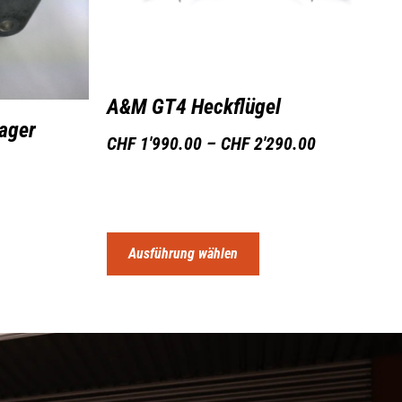
A&M GT4 Heckflügel
ager
CHF
1'990.00
–
CHF
2'290.00
Ausführung wählen