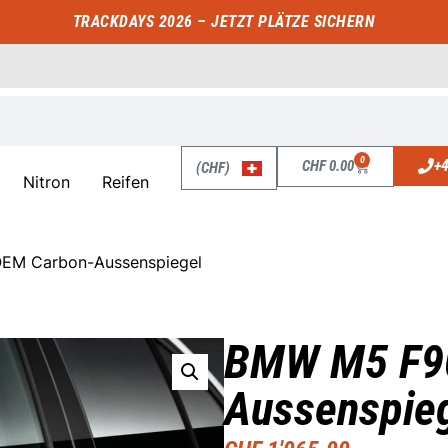
TRACKDAYS 2026 – JETZT PLÄTZE SICHERN
0
+4
CHF
0.00
(CHF)
Nitron
Reifen
EM Carbon-Aussenspiegel
BMW M5 F9
Aussenspie