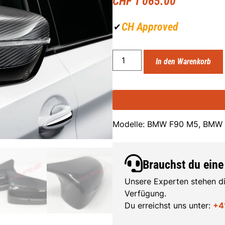
CHF
1'065.00
CH Approved
✔
In den Warenkorb
Modelle: BMW F90 M5, BMW
Brauchst du eine
Unsere Experten stehen di
Verfügung.
Du erreichst uns unter:
+4