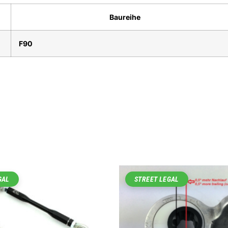
Baureihe
F90
GAL
STREET LEGAL