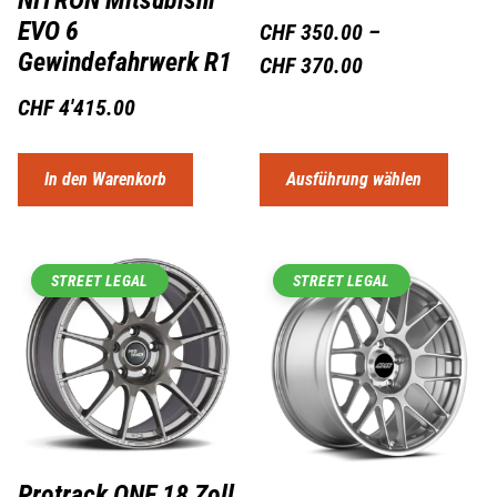
EVO 6
CHF
350.00
–
Gewindefahrwerk R1
CHF
370.00
CHF
4'415.00
In den Warenkorb
Ausführung wählen
STREET LEGAL
STREET LEGAL
Protrack ONE 18 Zoll