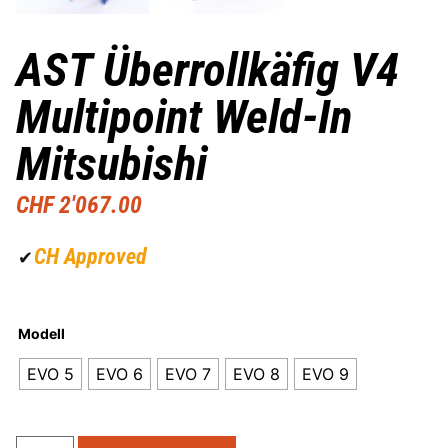
AST Überrollkäfig V4
Multipoint Weld-In
Mitsubishi
CHF
2'067.00
CH Approved
✔
Modell
EVO 5
EVO 6
EVO 7
EVO 8
EVO 9