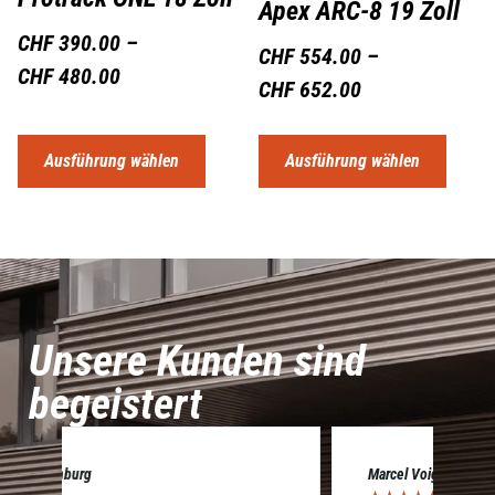
Apex ARC-8 19 Zoll
CHF
390.00
–
CHF
554.00
–
CHF
480.00
CHF
652.00
Ausführung wählen
Ausführung wählen
Unsere Kunden sind
begeistert
Marcel Voigt
Cé