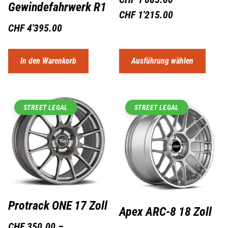
Gewindefahrwerk R1
CHF
1'215.00
CHF
4'395.00
In den Warenkorb
Ausführung wählen
STREET LEGAL
STREET LEGAL
Protrack ONE 17 Zoll
Apex ARC-8 18 Zoll
CHF
350.00
–