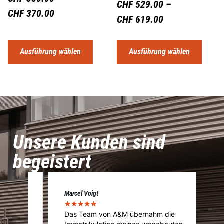
CHF
529.00
–
CHF
370.00
CHF
619.00
Ausführung wählen
Ausführung wählen
Unsere Kunden sind
begeistert
Marcel Voigt
Cé
★
★
★
★
★
★
Das Team von A&M übernahm die
A