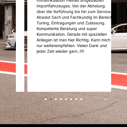
Immatrikulation meines umgebauten
f
s
Importfahrzeuges. Von der Abholung
u
über die Vorführung bis hin zum Service.
u
Absolut Sach und Fachkundig im Bereich
K
Tuning, Eintragungen und Zulassung.
U
Kompetente Beratung und super
ni
Kommunikation. Gerade mit speziellen
d
d
Anliegen ist man hier Richtig. Kann mich
nur weiterempfehlen. Vielen Dank und
it
jeder Zeit wieder gern..!!!!
r
er