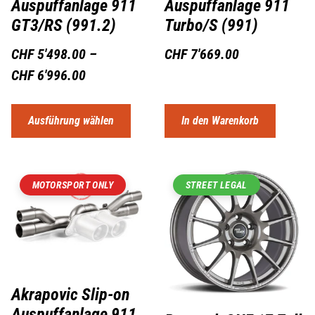
Auspuffanlage 911
Auspuffanlage 911
GT3/RS (991.2)
Turbo/S (991)
CHF
5'498.00
–
CHF
7'669.00
CHF
6'996.00
Ausführung wählen
In den Warenkorb
MOTORSPORT ONLY
STREET LEGAL
Akrapovic Slip-on
Auspuffanlage 911