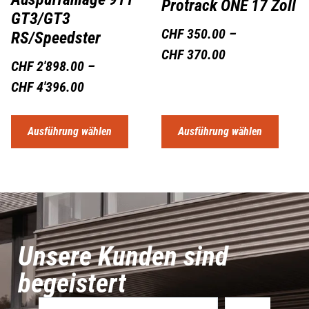
Protrack ONE 17 Zoll
GT3/GT3
CHF
350.00
–
RS/Speedster
CHF
370.00
CHF
2'898.00
–
CHF
4'396.00
Ausführung wählen
Ausführung wählen
Unsere Kunden sind
begeistert