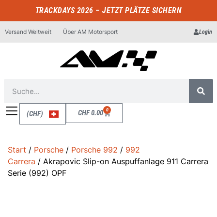
TRACKDAYS 2026 – JETZT PLÄTZE SICHERN
Versand Weltweit
Über AM Motorsport
Login
0
CHF
0.00
(CHF)
Start
/
Porsche
/
Porsche 992
/
992
Carrera
/ Akrapovic Slip-on Auspuffanlage 911 Carrera
Serie (992) OPF